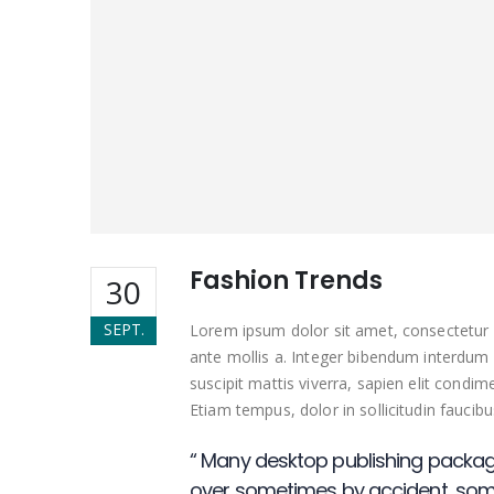
Fashion Trends
30
SEPT.
Lorem ipsum dolor sit amet, consectetur a
ante mollis a. Integer bibendum interdum s
suscipit mattis viverra, sapien elit condim
Etiam tempus, dolor in sollicitudin fauc
“ Many desktop publishing packag
over sometimes by accident, som