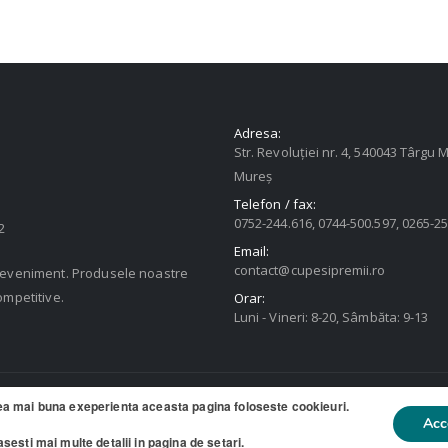
Adresa:
Str. Revoluției nr. 4, 540043 Târgu M
Mureș
Telefon / fax:
0752-244.616, 0744-500.597, 0265-2
2
Email:
contact@cupesipremii.ro
u eveniment. Produsele noastre
ompetitive.
Orar:
Luni - Vineri: 8-20, Sâmbăta: 9-13
ea mai buna exeperienta aceasta pagina foloseste cookieuri.
ate
Acc
asesti mai multe detalii in pagina de
setari
.