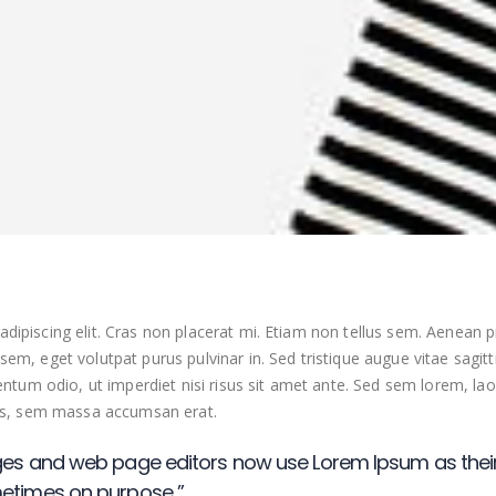
dipiscing elit. Cras non placerat mi. Etiam non tellus sem. Aenean p
em, eget volutpat purus pulvinar in. Sed tristique augue vitae sagitt
entum odio, ut imperdiet nisi risus sit amet ante. Sed sem lorem, laore
ibus, sem massa accumsan erat.
es and web page editors now use Lorem Ipsum as their
etimes on purpose ”