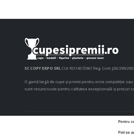
SC COPY DEPO SRL
CUI: RO14572967 Reg. Com: J26/299/200
O gamă largă de cupe și premii pentru orice competiție sa
sunt recunoscute pentru calitatea excepțională și prețuri c
Pentru c
© 2020 Cupe si Premii, Copy Depo SRL. Toate drepturile rezerv
Poti sa g