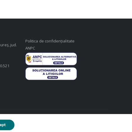
Politica de confidențialitate
ureș, jud.
ANPC
50.521
ept