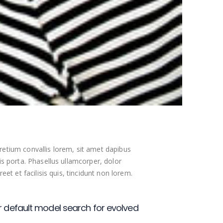
retium convallis lorem, sit amet dapibus
is porta. Phasellus ullamcorper, dolor
et et facilisis quis, tincidunt non lorem.
 default model search for evolved