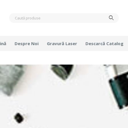
ină
Despre Noi
Gravură Laser
Descarcă Catalog