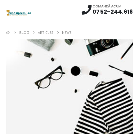
COMANDĂ ACUM
0752-244.616
BLOG
ARTICLES
NEWS