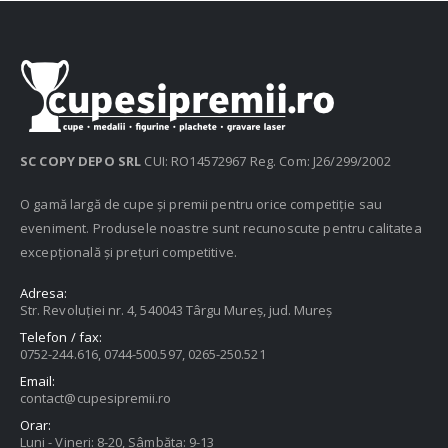
SC COPY DEPO SRL
CUI: RO14572967 Reg. Com: J26/299/2002
O gamă largă de cupe și premii pentru orice competiție sau
eveniment. Produsele noastre sunt recunoscute pentru calitatea
excepțională și prețuri competitive.
Adresa:
Str. Revoluției nr. 4, 540043 Târgu Mureș, jud. Mureș
Telefon / fax:
0752-244.616, 0744-500.597, 0265-250.521
Email:
contact@cupesipremii.ro
Orar:
Luni - Vineri: 8-20, Sâmbăta: 9-13