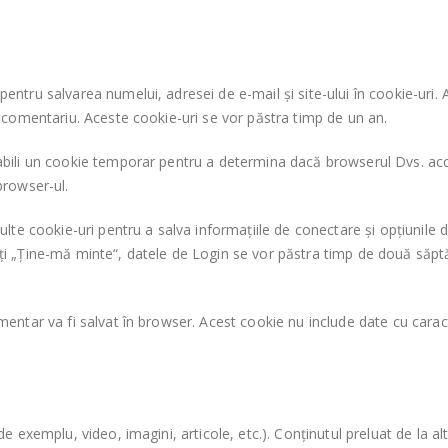
entru salvarea numelui, adresei de e-mail și site-ului în cookie-uri. 
lt comentariu. Aceste cookie-uri se vor păstra timp de un an.
tabili un cookie temporar pentru a determina dacă browserul Dvs. ac
browser-ul.
 cookie-uri pentru a salva informațiile de conectare și opțiunile de
ați „Ține-mă minte“, datele de Login se vor păstra timp de două săpt
mentar va fi salvat în browser. Acest cookie nu include date cu caracte
de exemplu, video, imagini, articole, etc.). Conținutul preluat de la a