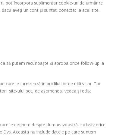
e-uri, pot încorpora suplimentar cookie-uri de urmărire
 dacă aveți un cont și sunteți conectat la acel site.
u ca să putem recunoaște și aproba orice follow-up la
care le furnizează în profilul lor de utilizator. Toți
torii site-ului pot, de asemenea, vedea și edita
pe care le deținem despre dumneavoastră, inclusiv orice
pre Dvs. Aceasta nu include datele pe care suntem