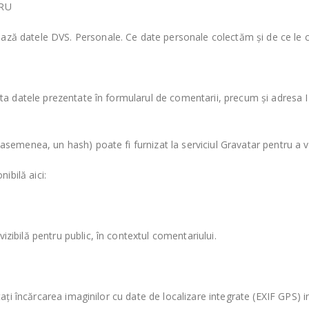
TRU
ază datele DVS. Personale. Ce date personale colectăm și de ce le
cta datele prezentate în formularul de comentarii, precum și adresa IP
semenea, un hash) poate fi furnizat la serviciul Gravatar pentru a ve
ibilă aici:
zibilă pentru public, în contextul comentariului.
tați încărcarea imaginilor cu date de localizare integrate (EXIF GPS) in