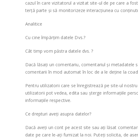
cazul în care vizitatorul a vizitat site-ul de pe care a f
terță parte și să monitorizeze interacțiunea cu conținutul
Analitice
Cu cine împărțim datele Dvs.?
Cât timp vom păstra datele dvs. ?
Dacă lăsați un comentariu, comentariul și metadatele sa
comentarii în mod automat în loc de a le deține la coa
Pentru utilizatorii care se înregistrează pe site-ul nostr
utilizatorii pot vedea, edita sau șterge informațiile per
informațiile respective.
Ce drepturi aveți asupra datelor?
Dacă aveți un cont pe acest site sau ați lăsat comentarii
date pe care le-ați furnizat la noi. Puteți solicita, d