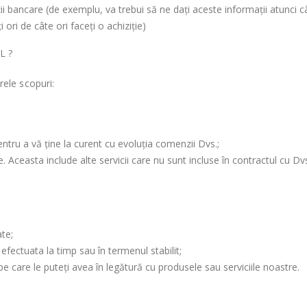
ții bancare (de exemplu, va trebui să ne dați aceste informații atunci câ
ori de câte ori faceți o achiziție)
L ?
rele scopuri:
tru a vă ține la curent cu evoluția comenzii Dvs.;
e. Aceasta include alte servicii care nu sunt incluse în contractul cu D
ate;
efectuata la timp sau în termenul stabilit;
e care le puteți avea în legătură cu produsele sau serviciile noastre.