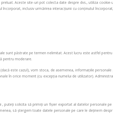
ost preluat. Aceste site-uri pot colecta date despre dvs., utiliza cooki
 încorporat, inclusiv urmărirea interacțiunii cu conținutul încorporat,
le sunt păstrate pe termen nelimitat. Acest lucru este astfel pentr
dă pentru moderare.
u (dacă este cazul), vom stoca, de asemenea, informațiile personale pe 
sonale în orice moment (cu excepția numelui de utilizator). Administra
 , puteți solicita să primiți un fișier exportat al datelor personale 
e asemenea, să ștergem toate datele personale pe care le deținem des