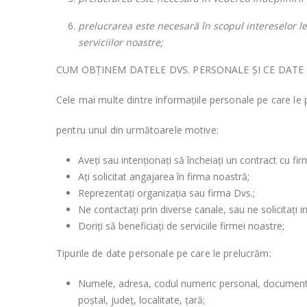
prelucrarea este necesară în scopul intereselor l
serviciilor noastre;
CUM OBȚINEM DATELE DVS. PERSONALE ȘI CE DATE
Cele mai multe dintre informațiile personale pe care le 
pentru unul din următoarele motive:
Aveți sau intenționați să încheiați un contract cu fi
Ați solicitat angajarea în firma noastră;
Reprezentați organizația sau firma Dvs.;
Ne contactați prin diverse canale, sau ne solicitați in
Doriți să beneficiați de serviciile firmei noastre;
Tipurile de date personale pe care le prelucrăm:
Numele, adresa, codul numeric personal, documentul d
poștal, județ, localitate, țară;