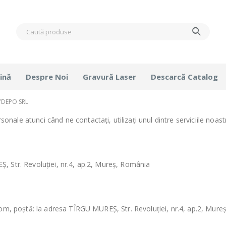
ină
Despre Noi
Gravură Laser
Descarcă Catalog
YDEPO SRL
onale atunci când ne contactați,
utilizați unul dintre serviciile noast
, Str. Revoluției, nr.4, ap.2, Mureș, România
om, poștă: la adresa TÎRGU MUREȘ, Str. Revoluției, nr.4, ap.2, Mur