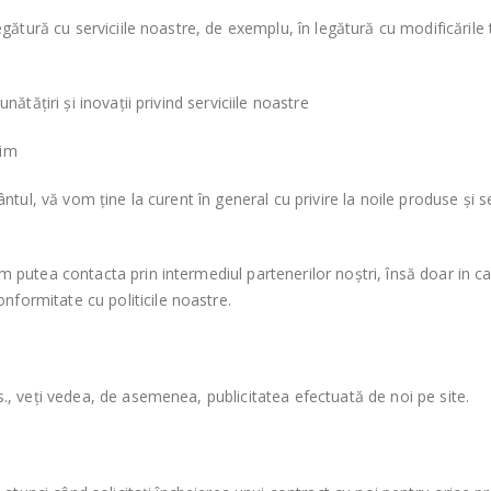
egătură cu serviciile noastre, de exemplu, în legătură cu modificările
ătățiri și inovații privind serviciile noastre
rim
ântul, vă vom ține la curent în general cu privire la noile produse și 
putea contacta prin intermediul partenerilor noștri, însă doar in caz
onformitate cu politicile noastre.
., veți vedea, de asemenea, publicitatea efectuată de noi pe site.