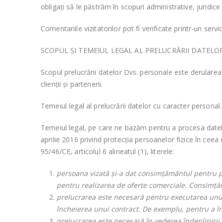
obligați să le păstrăm în scopuri administrative, juridice
Comentariile vizitatorilor pot fi verificate printr-un ser
SCOPUL ȘI TEMEIUL LEGAL AL PRELUCRĂRII DATELO
Scopul prelucrării datelor Dvs. personale este derularea 
clienții
și partenerii.
Temeiul legal al prelucrării datelor cu caracter personal.
Temeiul legal, pe care ne bazăm pentru a procesa date
aprilie 2016 privind protecția persoanelor fizice în ceea 
95/46/CE, articolul 6 alineatul (1), literele:
persoana vizată și-a dat consimțământul pentru p
pentru realizarea de oferte comerciale. Consimță
prelucrarea este necesară pentru executarea unui 
încheierea unui contract. De exemplu, pentru a în
prelucrarea este necesară în vederea îndeplinirii u