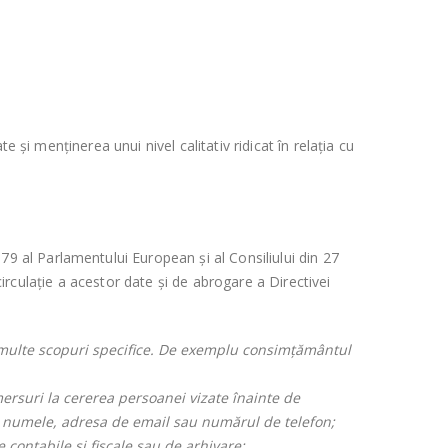
te și menținerea unui nivel calitativ ridicat în relația cu
al Parlamentului European și al Consiliului din 27
circulație a acestor date și de abrogare a Directivei
 multe scopuri specifice. De exemplu consimțământul
ersuri la cererea persoanei vizate înainte de
fi numele, adresa de email sau numărul de telefon;
 contabile și fiscale sau de arhivare;