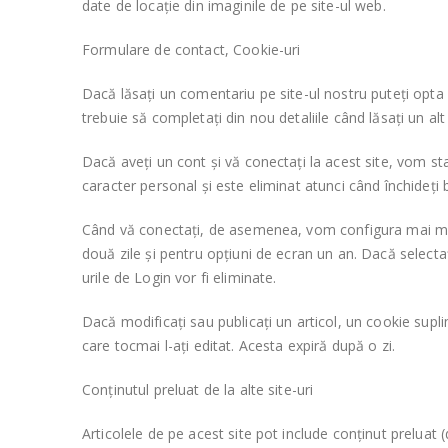
date de locație din imaginile de pe site-ul web.
Formulare de contact, Cookie-uri
Dacă lăsați un comentariu pe site-ul nostru puteți opta p
trebuie să completați din nou detaliile când lăsați un a
Dacă aveți un cont și vă conectați la acest site, vom s
caracter personal și este eliminat atunci când închideți 
Când vă conectați, de asemenea, vom configura mai multe
două zile și pentru opțiuni de ecran un an. Dacă select
urile de Login vor fi eliminate.
Dacă modificați sau publicați un articol, un cookie supli
care tocmai l-ați editat. Acesta expiră după o zi.
Conținutul preluat de la alte site-uri
Articolele de pe acest site pot include conținut preluat (