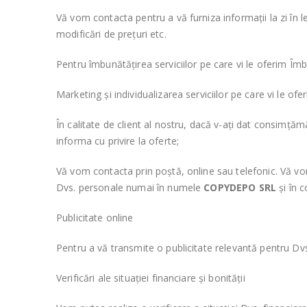
Vă vom contacta pentru a vă furniza informații la zi în l
modificări de prețuri etc.
Pentru îmbunătățirea serviciilor pe care vi le oferim Îmbun
Marketing și individualizarea serviciilor pe care vi le ofe
În calitate de client al nostru, dacă v-ați dat consimțăm
informa cu privire la oferte;
Vă vom contacta prin poștă, online sau telefonic. Vă vom 
Dvs. personale numai în numele
COPYDEPO SRL
și în c
Publicitate online
Pentru a vă transmite o publicitate relevantă pentru Dvs
Verificări ale situației financiare și bonității