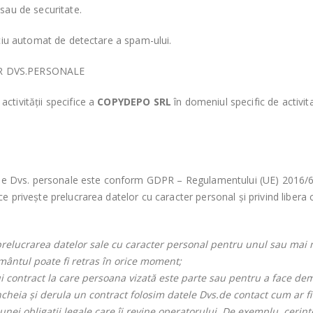
 sau de securitate.
viciu automat de detectare a spam-ului.
R DVS.PERSONALE
activității specifice a
COPYDEPO
SRL
în domeniul specific de activita
le Dvs. personale este conform GDPR – Regulamentului (UE) 2016/679 
ce privește prelucrarea datelor cu caracter personal și privind libera 
relucrarea datelor sale cu caracter personal pentru unul sau mai
mântul poate fi retras în orice moment;
contract la care persoana vizată este parte sau pentru a face dem
cheia și derula un contract folosim datele Dvs.de contact cum ar 
nei obligații legale care îi revine operatorului. De exemplu, cerințe