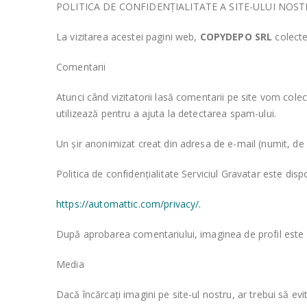
POLITICA DE CONFIDENȚIALITATE A SITE-ULUI NOS
La vizitarea acestei pagini web,
COPYDEPO SRL
colecte
Comentarii
Atunci când vizitatorii lasă comentarii pe site vom cole
utilizează pentru a ajuta la detectarea spam-ului.
Un șir anonimizat creat din adresa de e-mail (numit, de a
Politica de confidențialitate Serviciul Gravatar este dispon
https://automattic.com/privacy/.
După aprobarea comentariului, imaginea de profil este vi
Media
Dacă încărcați imagini pe site-ul nostru, ar trebui să evi