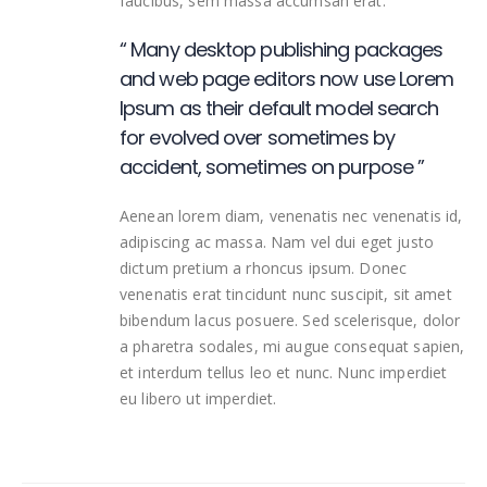
faucibus, sem massa accumsan erat.
“ Many desktop publishing packages
and web page editors now use Lorem
Ipsum as their default model search
for evolved over sometimes by
accident, sometimes on purpose ”
Aenean lorem diam, venenatis nec venenatis id,
adipiscing ac massa. Nam vel dui eget justo
dictum pretium a rhoncus ipsum. Donec
venenatis erat tincidunt nunc suscipit, sit amet
bibendum lacus posuere. Sed scelerisque, dolor
a pharetra sodales, mi augue consequat sapien,
et interdum tellus leo et nunc. Nunc imperdiet
eu libero ut imperdiet.