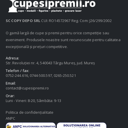
SC COPY DEPO SRL
CUI: RO14572967 Reg. Com: J26/299/2002
O gamă largă de cupe și premii pentru orice competiție sau
eveniment. Produsele noastre sunt recunoscute pentru calitatea
excepțională și prețuri competitive.
Adresa:
Str. Revoluției nr. 4, 540043 Târgu Mureș, jud. Mureș
Telefon / fax:
0752-244.616, 0744-500.597, 0265-250.521
Email:
contact@cupesipremii.ro
Orar:
Luni - Vineri: 8-20, Sâmbăta: 9-13
Politica de confidențialitate
ANPC