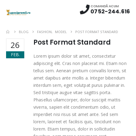
COMANDĂ ACUM
0752-244.616
BLOG
FASHION
,
MODEL
POST FORMAT STANDARD
Post Format Standard
26
FEB.
Lorem ipsum dolor sit amet, consectetur
adipiscing elit. Cras non placerat mi. Etiam non
tellus sem. Aenean pretium convallis lorem, sit
amet dapibus ante mollis a. Integer bibendum
interdum sem, eget volutpat purus pulvinar in.
Sed tristique augue vitae sagittis porta.
Phasellus ullamcorper, dolor suscipit mattis
viverra, sapien elit condimentum odio, ut
imperdiet nisi risus sit amet ante. Sed sem
lorem, laoreet et facilisis quis, tincidunt non
lorem. Etiam tempus, dolor in sollicitudin