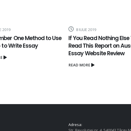
E 2019
8 IULIE 2019
mber One Method to Use
If You Read Nothing Else
p to Write Essay
Read This Report on Aus
Essay Website Review
RE
READ MORE
Adresa:
Str. Revoluției nr. 4, 540043 Târgu M