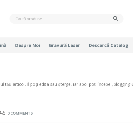
ină
Despre Noi
Gravură Laser
Descarcă Catalog
tău articol. Îl poți edita sau șterge, iar apoi poți începe „blogging-u
0 COMMENTS