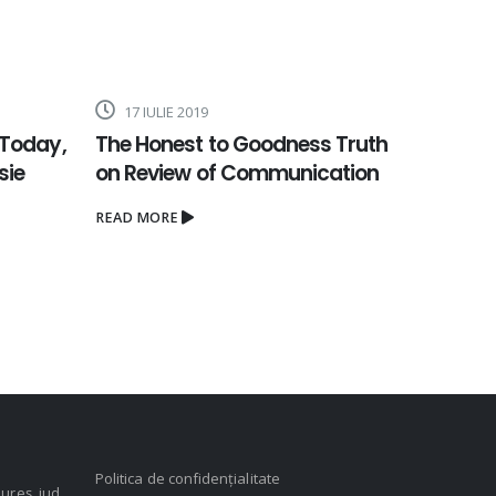
17 IULIE 2019
18 IUL
 Today,
The Honest to Goodness Truth
Top Se
sie
on Review of Communication
Assig
READ MORE
READ MO
Politica de confidențialitate
ureș, jud.