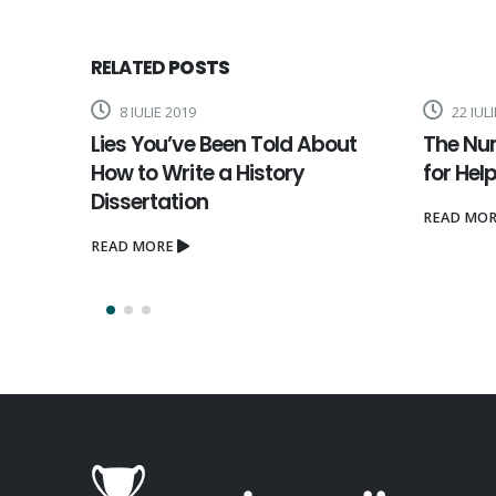
RELATED
POSTS
8 IULIE 2019
22 IULI
 the Ins
Lies You’ve Been Told About
The Nu
icine
How to Write a History
for Hel
What
Dissertation
READ MO
READ MORE