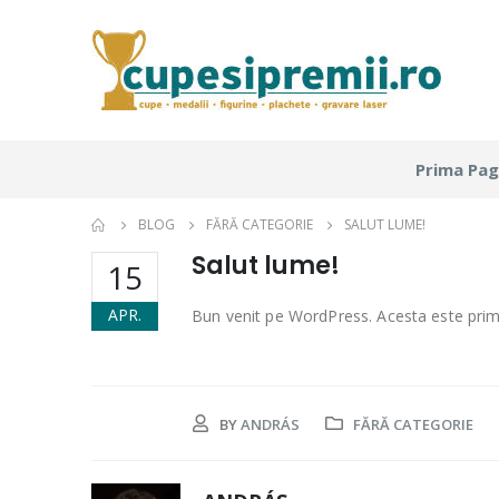
Prima Pag
BLOG
FĂRĂ CATEGORIE
SALUT LUME!
Salut lume!
15
APR.
Bun venit pe WordPress. Acesta este primul 
BY
ANDRÁS
FĂRĂ CATEGORIE