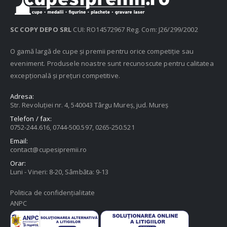
SC COPY DEPO SRL
CUI: RO14572967 Reg. Com: J26/299/2002
O gamă largă de cupe și premii pentru orice competiție sau
eveniment. Produsele noastre sunt recunoscute pentru calitatea
excepțională și prețuri competitive.
Adresa:
Str. Revoluției nr. 4, 540043 Târgu Mureș, jud. Mureș
Telefon / fax:
0752-244.616, 0744-500.597, 0265-250.521
Email:
contact@cupesipremii.ro
Orar:
Luni - Vineri: 8-20, Sâmbăta: 9-13
Politica de confidențialitate
ANPC