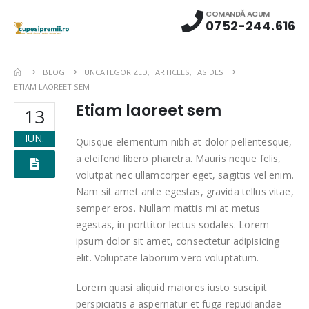
COMANDĂ ACUM
0752-244.616
BLOG
UNCATEGORIZED
,
ARTICLES
,
ASIDES
ETIAM LAOREET SEM
Etiam laoreet sem
13
IUN.
Quisque elementum nibh at dolor pellentesque,
a eleifend libero pharetra. Mauris neque felis,
volutpat nec ullamcorper eget, sagittis vel enim.
Nam sit amet ante egestas, gravida tellus vitae,
semper eros. Nullam mattis mi at metus
egestas, in porttitor lectus sodales. Lorem
ipsum dolor sit amet, consectetur adipisicing
elit. Voluptate laborum vero voluptatum.
Lorem quasi aliquid maiores iusto suscipit
perspiciatis a aspernatur et fuga repudiandae