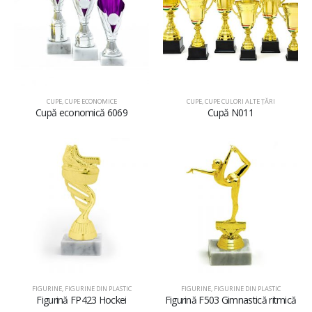
CUPE
,
CUPE ECONOMICE
CUPE
,
CUPE CULORI ALTE ȚĂRI
Cupă economică 6069
Cupă N011
FIGURINE
,
FIGURINE DIN PLASTIC
FIGURINE
,
FIGURINE DIN PLASTIC
Figurină FP423 Hockei
Figurină F503 Gimnastică ritmică