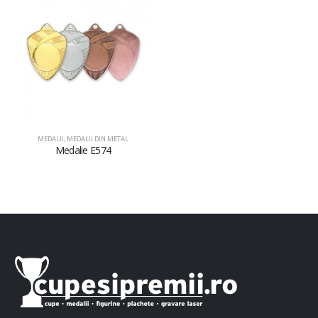
MEDALII
,
MEDALII DIN METAL
Medalie E574