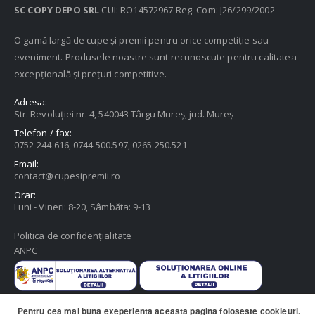
SC COPY DEPO SRL
CUI: RO14572967 Reg. Com: J26/299/2002
O gamă largă de cupe și premii pentru orice competiție sau
eveniment. Produsele noastre sunt recunoscute pentru calitatea
excepțională și prețuri competitive.
Adresa:
Str. Revoluției nr. 4, 540043 Târgu Mureș, jud. Mureș
Telefon / fax:
0752-244.616, 0744-500.597, 0265-250.521
Email:
contact@cupesipremii.ro
Orar:
Luni - Vineri: 8-20, Sâmbăta: 9-13
Politica de confidențialitate
ANPC
Pentru cea mai buna exeperienta aceasta pagina foloseste cookieuri.