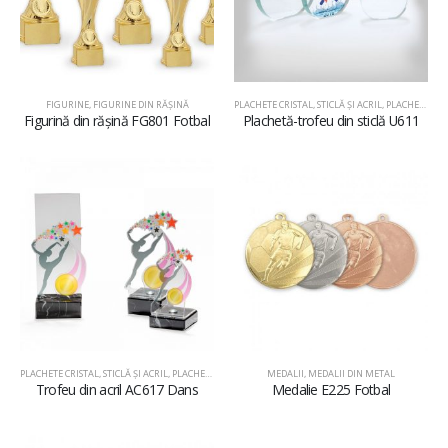
FIGURINE
,
FIGURINE DIN RĂŞINĂ
PLACHETE CRISTAL, STICLĂ ŞI ACRIL
,
PLACHETE DIN STICLĂ
Figurină din rășină FG801 Fotbal
Plachetă-trofeu din sticlă U611
PLACHETE CRISTAL, STICLĂ ŞI ACRIL
,
PLACHETE DIN ACRIL
MEDALII
,
MEDALII DIN METAL
Trofeu din acril AC617 Dans
Medalie E225 Fotbal