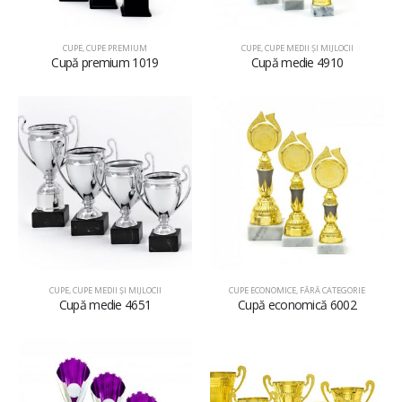
CUPE
,
CUPE PREMIUM
CUPE
,
CUPE MEDII ŞI MIJLOCII
Cupă premium 1019
Cupă medie 4910
CUPE
,
CUPE MEDII ŞI MIJLOCII
CUPE ECONOMICE
,
FĂRĂ CATEGORIE
Cupă medie 4651
Cupă economică 6002