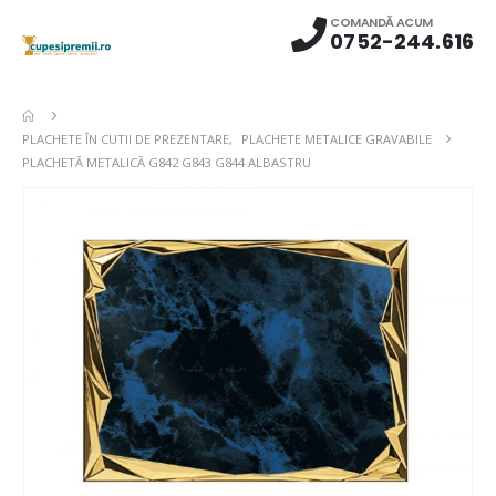
COMANDĂ ACUM
0752-244.616
PLACHETE ÎN CUTII DE PREZENTARE
,
PLACHETE METALICE GRAVABILE
PLACHETĂ METALICĂ G842 G843 G844 ALBASTRU