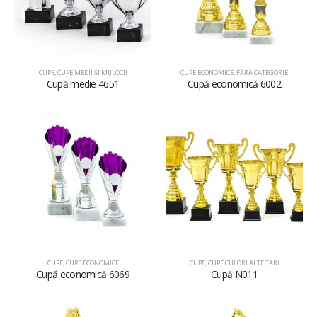
CUPE
,
CUPE MEDII ŞI MIJLOCII
CUPE ECONOMICE
,
FĂRĂ CATEGORIE
Cupă medie 4651
Cupă economică 6002
CUPE
,
CUPE ECONOMICE
CUPE
,
CUPE CULORI ALTE ȚĂRI
Cupă economică 6069
Cupă N011