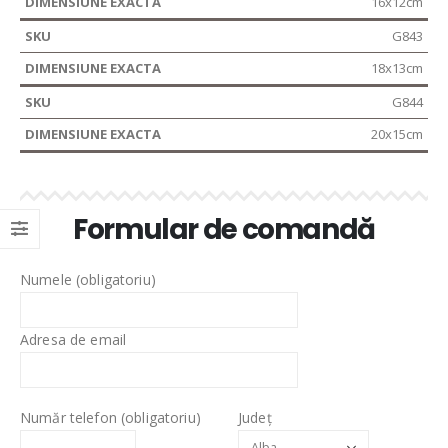
16x12cm
G843
18x13cm
G844
20x15cm
Formular de comandă
Numele (obligatoriu)
Adresa de email
Număr telefon (obligatoriu)
Județ