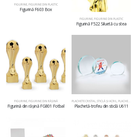
FIGURINE
,
FIGURINE DIN PLASTIC
Figurină F603 Box
FIGURINE
,
FIGURINE DIN PLASTIC
Figurină F522 Siluetă cu stea
FIGURINE
,
FIGURINE DIN RĂŞINĂ
PLACHETE CRISTAL, STICLĂ ŞI ACRIL
,
PLACHETE DIN STICLĂ
Figurină din rășină FG801 Fotbal
Plachetă-trofeu din sticlă U611