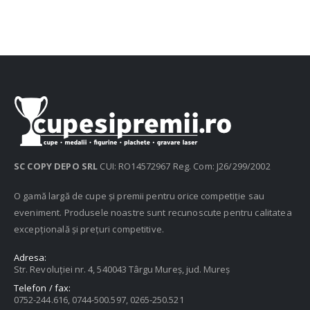
SC COPY DEPO SRL
CUI: RO14572967 Reg. Com: J26/299/2002
O gamă largă de cupe și premii pentru orice competiție sau
eveniment. Produsele noastre sunt recunoscute pentru calitatea
excepțională și prețuri competitive.
Adresa:
Str. Revoluției nr. 4, 540043 Târgu Mureș, jud. Mureș
Telefon / fax:
0752-244.616, 0744-500.597, 0265-250.521