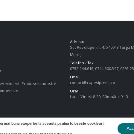
Adresa:
Str. Revoluției nr. 4, 540043 Târgu M
Mureș
Telefon / fax:
0752-244.616, 0744-500.597, 0265-2
2
Email:
contact@cupesipremii.ro
u eveniment. Produsele noastre
ompetitive.
Orar:
Luni - Vineri: 8-20, Sâmbăta: 9-13
ea mai buna exeperienta aceasta pagina foloseste cookieuri.
ate
Acc