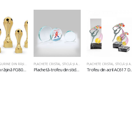
GURINE DIN RĂŞINĂ
PLACHETE CRISTAL, STICLĂ ŞI ACRIL
,
PLACHETE DIN STICLĂ
PLACHETE CRISTAL, 
Figurină din rășină FG801 Fotbal
Plachetă-trofeu din sticlă U611
Trofeu din acr