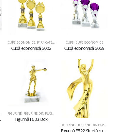
CUPE ECONOMICE
,
FĂRĂ CATEGORIE
CUPE
,
CUPE ECONOMICE
Cupă economică 6002
Cupă economică 6069
FIGURINE
,
FIGURINE DIN PLASTIC
 ritmică
Figurină F603 Box
FIGURINE
,
FIGURINE DIN PLASTIC
Figurină F522 Siluetă cu stea