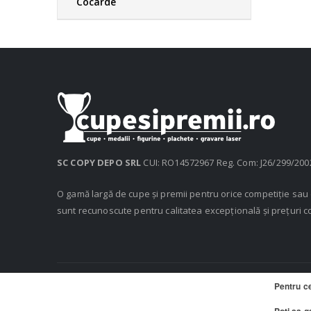
Cocarde
SC COPY DEPO SRL
CUI: RO14572967 Reg. Com: J26/299/200
O gamă largă de cupe și premii pentru orice competiție sa
sunt recunoscute pentru calitatea excepțională și prețuri c
Pentru c
© 2020 Cupe si Premii, Copy Depo SRL. Toate drepturile rezerv