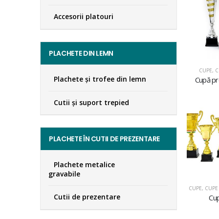
Accesorii platouri
PLACHETE DIN LEMN
CUPE
,
C
Plachete şi trofee din lemn
Cupă p
Cutii și suport trepied
PLACHETE ÎN CUTII DE PREZENTARE
Plachete metalice
gravabile
CUPE
,
CUPE 
Cutii de prezentare
Cu