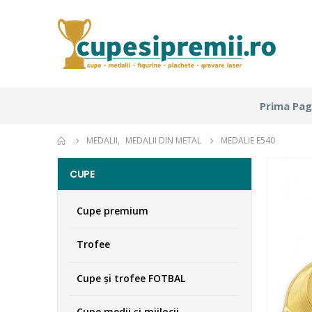
Prima Pag
MEDALII
,
MEDALII DIN METAL
MEDALIE E540
CUPE
Cupe premium
Trofee
Cupe şi trofee FOTBAL
Cupe medii şi mijlocii