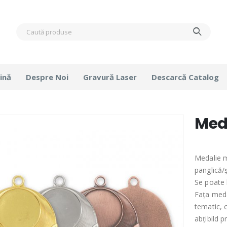
ină
Despre Noi
Gravură Laser
Descarcă Catalog
Med
Medalie m
panglică/
Se poate l
Fața meda
tematic, 
abțibild p