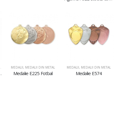
STICLĂ ŞI ACRIL
,
PLACHETE DIN ACRIL
MEDALII
,
MEDALII DIN METAL
MEDALII
,
MEDALII DIN METAL
il AC617 Dans
Medalie E225 Fotbal
Medalie E574