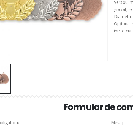
Versoul m
gravat, re
Diametru 
Opțional 
într-o cut
Formular de c
bligatoriu)
Mesaj