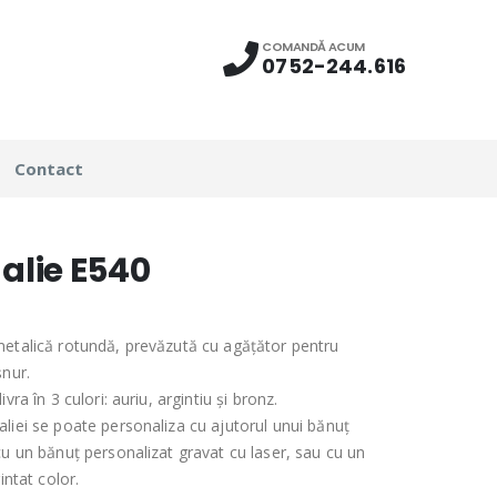
COMANDĂ ACUM
0752-244.616
Contact
alie E540
etalică rotundă, prevăzută cu agățător pentru
șnur.
ivra în 3 culori: auriu, argintiu și bronz.
liei se poate personaliza cu ajutorul unui bănuț
cu un bănuț personalizat gravat cu laser, sau cu un
rintat color.