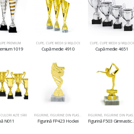
UPE PREMIUM
CUPE
,
CUPE MEDII ŞI MIJLOCII
CUPE
,
CUPE MEDII ŞI MIJLOCII
remium 1019
Cupă medie 4910
Cupă medie 4651
CULORI ALTE ȚĂRI
FIGURINE
,
FIGURINE DIN PLASTIC
FIGURINE
,
FIGURINE DIN PLASTIC
pă N011
Figurină FP423 Hockei
Figurină F503 Gimnastică