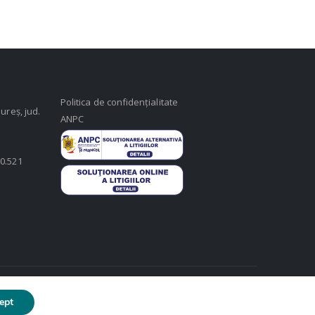
Politica de confidențialitate
ureș, jud.
ANPC
50.521
ept