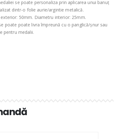
edaliei se poate personaliza prin aplicarea unui banuț
alizat dintr-o folie aurie/argintie metalică.
exterior: 50mm. Diametru interior: 25mm.
se poate poate livra împreună cu o panglică/șnur sau
ie pentru medalii.
omandă