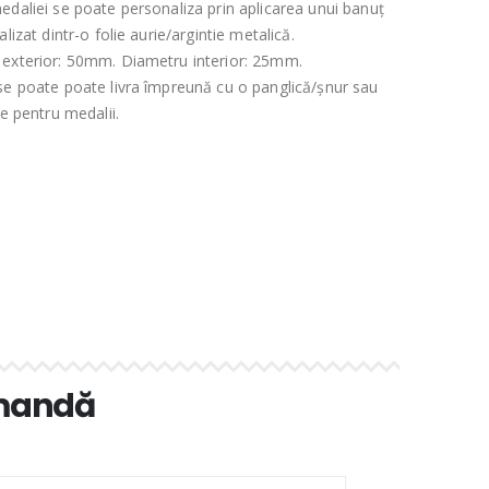
edaliei se poate personaliza prin aplicarea unui banuț
alizat dintr-o folie aurie/argintie metalică.
exterior: 50mm. Diametru interior: 25mm.
se poate poate livra împreună cu o panglică/șnur sau
ie pentru medalii.
omandă