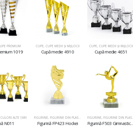
UPE PREMIUM
CUPE
,
CUPE MEDII ŞI MIJLOCII
CUPE
,
CUPE MEDII ŞI MIJLOCII
remium 1019
Cupă medie 4910
Cupă medie 4651
CULORI ALTE ȚĂRI
FIGURINE
,
FIGURINE DIN PLASTIC
FIGURINE
,
FIGURINE DIN PLASTIC
pă N011
Figurină FP423 Hockei
Figurină F503 Gimnastică