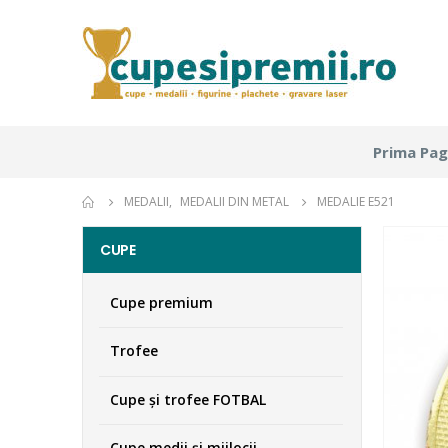
Prima Pag
MEDALII
,
MEDALII DIN METAL
MEDALIE E521
CUPE
Cupe premium
Trofee
Cupe şi trofee FOTBAL
Cupe medii şi mijlocii