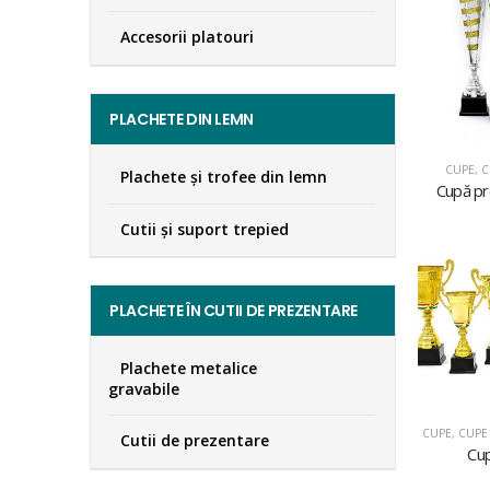
Accesorii platouri
PLACHETE DIN LEMN
CUPE
,
C
Plachete şi trofee din lemn
Cupă p
Cutii și suport trepied
PLACHETE ÎN CUTII DE PREZENTARE
Plachete metalice
gravabile
CUPE
,
CUPE 
Cutii de prezentare
Cu