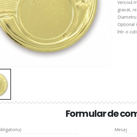
Versoul m
gravat, re
Diametru 
Opțional 
într-o cut
Formular de c
bligatoriu)
Mesaj