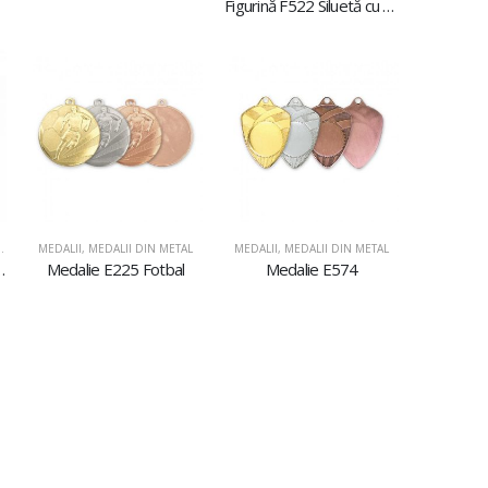
Figurină F522 Siluetă cu stea
STICLĂ ŞI ACRIL
,
PLACHETE DIN ACRIL
MEDALII
,
MEDALII DIN METAL
MEDALII
,
MEDALII DIN METAL
il AC617 Dans
Medalie E225 Fotbal
Medalie E574