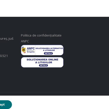
Politica de confidențialitate
ureș, jud.
ANPC
50.521
ept