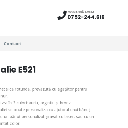
COMANDĂ ACUM
0752-244.616
Contact
lie E521
etalică rotundă, prevăzută cu agățător pentru
șnur.
ivra în 3 culori: auriu, argintiu și bronz.
liei se poate personaliza cu ajutorul unui bănuț
cu un bănuț personalizat gravat cu laser, sau cu un
rintat color.