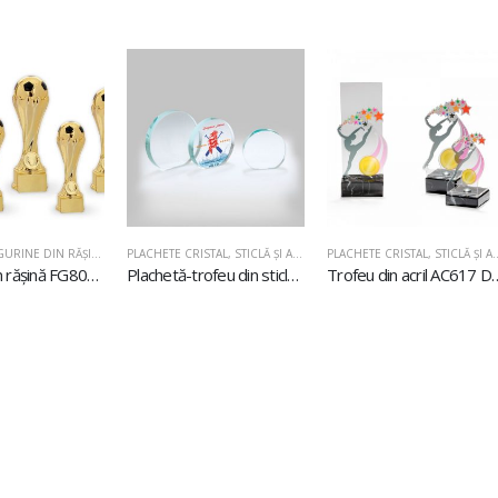
GURINE DIN RĂŞINĂ
PLACHETE CRISTAL, STICLĂ ŞI ACRIL
,
PLACHETE DIN STICLĂ
PLACHETE CRISTAL, 
Figurină din rășină FG801 Fotbal
Plachetă-trofeu din sticlă U611
Trofeu din acr