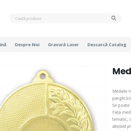
ină
Despre Noi
Gravură Laser
Descarcă Catalog
Meda
Medalie m
panglică/
Se poate l
Fața meda
tematic, 
abțibild p