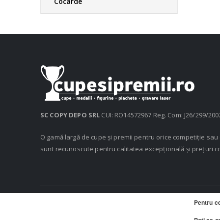
Cocarde
SC COPY DEPO SRL
CUI: RO14572967 Reg. Com: J26/299/200
O gamă largă de cupe și premii pentru orice competiție sa
sunt recunoscute pentru calitatea excepțională și prețuri c
Pentru c
© 2020 Cupe si Premii, Copy Depo SRL. Toate drepturile rezerv