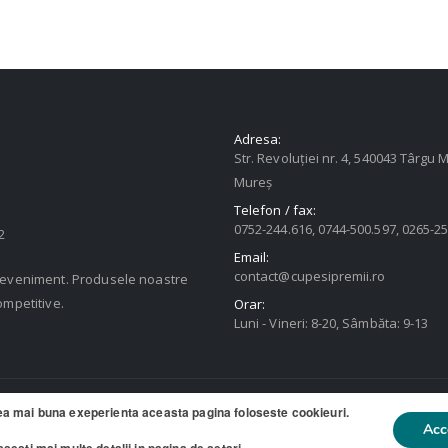
Adresa:
Str. Revoluției nr. 4, 540043 Târgu M
Mureș
Telefon / fax:
0752-244.616, 0744-500.597, 0265-2
2
Email:
contact@cupesipremii.ro
u eveniment. Produsele noastre
ompetitive.
Orar:
Luni - Vineri: 8-20, Sâmbăta: 9-13
ea mai buna exeperienta aceasta pagina foloseste cookieuri.
ate
Acc