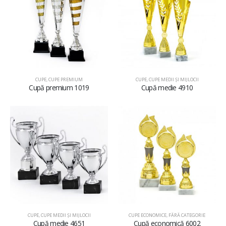
CUPE
,
CUPE PREMIUM
CUPE
,
CUPE MEDII ŞI MIJLOCII
Cupă premium 1019
Cupă medie 4910
CUPE
,
CUPE MEDII ŞI MIJLOCII
CUPE ECONOMICE
,
FĂRĂ CATEGORIE
Cupă medie 4651
Cupă economică 6002