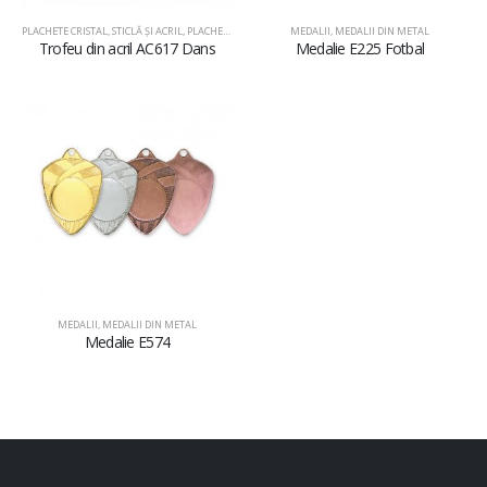
PLACHETE CRISTAL, STICLĂ ŞI ACRIL
,
PLACHETE DIN ACRIL
MEDALII
,
MEDALII DIN METAL
Trofeu din acril AC617 Dans
Medalie E225 Fotbal
MEDALII
,
MEDALII DIN METAL
Medalie E574