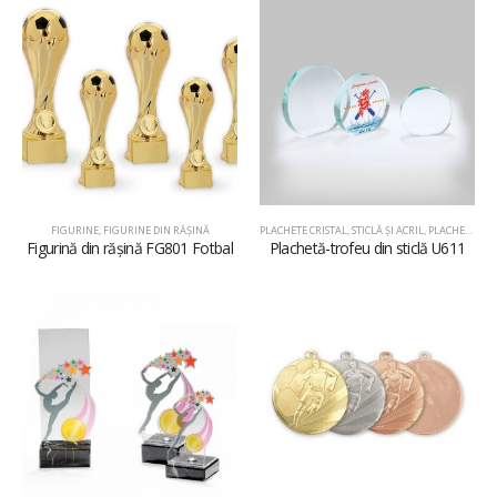
FIGURINE
,
FIGURINE DIN RĂŞINĂ
PLACHETE CRISTAL, STICLĂ ŞI ACRIL
,
PLACHETE DIN STICLĂ
Figurină din rășină FG801 Fotbal
Plachetă-trofeu din sticlă U611