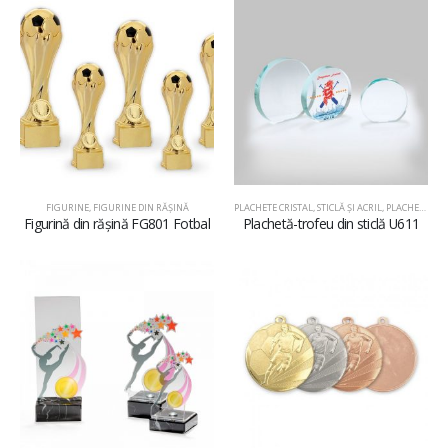
FIGURINE
,
FIGURINE DIN RĂŞINĂ
PLACHETE CRISTAL, STICLĂ ŞI ACRIL
,
PLACHETE DIN STICLĂ
Figurină din rășină FG801 Fotbal
Plachetă-trofeu din sticlă U611