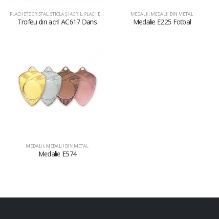
PLACHETE CRISTAL, STICLĂ ŞI ACRIL
,
PLACHETE DIN ACRIL
MEDALII
,
MEDALII DIN METAL
Trofeu din acril AC617 Dans
Medalie E225 Fotbal
MEDALII
,
MEDALII DIN METAL
Medalie E574