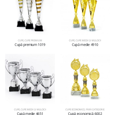
CUPE
,
CUPE PREMIUM
CUPE
,
CUPE MEDII ŞI MIJLOCII
Cupă premium 1019
Cupă medie 4910
CUPE
,
CUPE MEDII ŞI MIJLOCII
CUPE ECONOMICE
,
FĂRĂ CATEGORIE
Cupă medie 4651
Cupă economică 6002