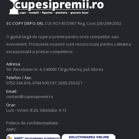
SC COPY DEPO SRL
CUI: RO14572967 Reg. Com: J26/299/2002
O gamă largă de cupe și premii pentru orice competiție sau
eveniment. Produsele noastre sunt recunoscute pentru calitatea
excepțională și prețuri competitive.
Adresa:
Str. Revoluției nr. 4, 540043 Târgu Mureș, jud. Mureș
Telefon / fax:
0752-244.616, 0744-500.597, 0265-250.521
Email:
contact@cupesipremii.ro
Orar:
Luni - Vineri: 8-20, Sâmbăta: 9-13
Politica de confidențialitate
ANPC