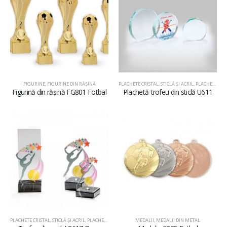
FIGURINE
,
FIGURINE DIN RĂŞINĂ
PLACHETE CRISTAL, STICLĂ ŞI ACRIL
,
PLACHETE DIN STICLĂ
Figurină din rășină FG801 Fotbal
Plachetă-trofeu din sticlă U611
PLACHETE CRISTAL, STICLĂ ŞI ACRIL
,
PLACHETE DIN ACRIL
MEDALII
,
MEDALII DIN METAL