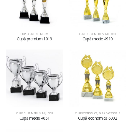
CUPE
,
CUPE PREMIUM
CUPE
,
CUPE MEDII ŞI MIJLOCII
Cupă premium 1019
Cupă medie 4910
CUPE
,
CUPE MEDII ŞI MIJLOCII
CUPE ECONOMICE
,
FĂRĂ CATEGORIE
Cupă medie 4651
Cupă economică 6002