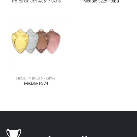
Trofeu din acril AC617 Dans
Medalie E225 Fotbal
MEDALII
,
MEDALII DIN METAL
Medalie E574