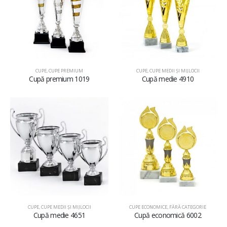
CUPE
,
CUPE PREMIUM
CUPE
,
CUPE MEDII ŞI MIJLOCII
Cupă premium 1019
Cupă medie 4910
CUPE
,
CUPE MEDII ŞI MIJLOCII
CUPE ECONOMICE
,
FĂRĂ CATEGORIE
Cupă medie 4651
Cupă economică 6002