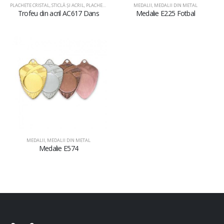
PLACHETE CRISTAL, STICLĂ ŞI ACRIL
,
PLACHETE DIN ACRIL
MEDALII
,
MEDALII DIN METAL
Trofeu din acril AC617 Dans
Medalie E225 Fotbal
MEDALII
,
MEDALII DIN METAL
Medalie E574