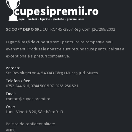
SC COPY DEPO SRL
CUI: RO14572967 Reg. Com: J26/299/2002
O gamă largă de cupe și premii pentru orice competiție sau
eveniment. Produsele noastre sunt recunoscute pentru calitatea
excepțională și prețuri competitive.
Adresa:
Str. Revoluției nr. 4, 540043 Târgu Mureș, jud. Mureș
Telefon / fax:
0752-244.616, 0744-500.597, 0265-250.521
Email:
contact@cupesipremii.ro
Orar:
Luni - Vineri: 8-20, Sâmbăta: 9-13
Politica de confidențialitate
ANPC