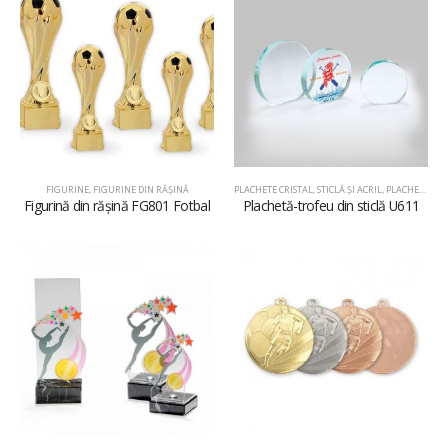
FIGURINE
,
FIGURINE DIN RĂŞINĂ
PLACHETE CRISTAL, STICLĂ ŞI ACRIL
,
PLACHETE DIN STICLĂ
Figurină din rășină FG801 Fotbal
Plachetă-trofeu din sticlă U611