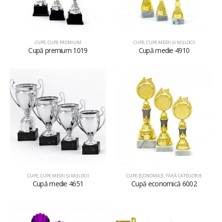
CUPE
,
CUPE PREMIUM
CUPE
,
CUPE MEDII ŞI MIJLOCII
Cupă premium 1019
Cupă medie 4910
CUPE
,
CUPE MEDII ŞI MIJLOCII
CUPE ECONOMICE
,
FĂRĂ CATEGORIE
Cupă medie 4651
Cupă economică 6002