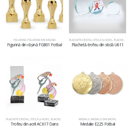
FIGURINE
,
FIGURINE DIN RĂŞINĂ
PLACHETE CRISTAL, STICLĂ ŞI ACRIL
,
PLACHETE DIN STICLĂ
Figurină din rășină FG801 Fotbal
Plachetă-trofeu din sticlă U611
PLACHETE CRISTAL, STICLĂ ŞI ACRIL
,
PLACHETE DIN ACRIL
MEDALII
,
MEDALII DIN METAL
Trofeu din acril AC617 Dans
Medalie E225 Fotbal