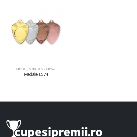
MEDALII
,
MEDALII DIN METAL
Medalie E574