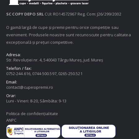
SC COPY DEPO SRL
CUI: RO14572967 Reg. Com: J26/299/2002
O gamă largă de cupe și premii pentru orice competiție sau
eveniment. Produsele noastre sunt recunoscute pentru calitatea
excepțională și prețuri competitive.
Adresa:
Str. Revoluției nr. 4, 540043 Târgu Mureș, jud. Mureș
Telefon / fax:
0752-244.616, 0744-500.597, 0265-250.521
Email:
contact@cupesipremii.ro
Orar:
Luni - Vineri: 8-20, Sâmbăta: 9-13
Politica de confidențialitate
ANPC