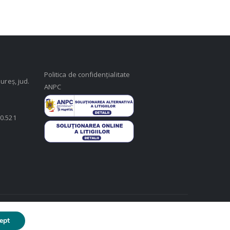
Politica de confidențialitate
ureș, jud.
ANPC
50.521
ept