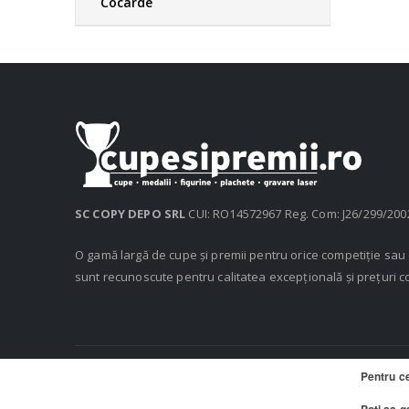
Cocarde
SC COPY DEPO SRL
CUI: RO14572967 Reg. Com: J26/299/200
O gamă largă de cupe și premii pentru orice competiție sa
sunt recunoscute pentru calitatea excepțională și prețuri c
Pentru c
© 2020 Cupe si Premii, Copy Depo SRL. Toate drepturile rezerv