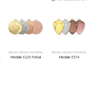
STICLĂ ŞI ACRIL
,
PLACHETE DIN ACRIL
MEDALII
,
MEDALII DIN METAL
MEDALII
,
MEDALII DIN METAL
il AC617 Dans
Medalie E225 Fotbal
Medalie E574