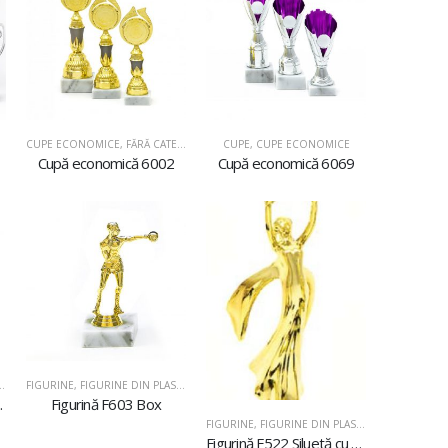
CUPE ECONOMICE
,
FĂRĂ CATEGORIE
CUPE
,
CUPE ECONOMICE
Cupă economică 6002
Cupă economică 6069
FIGURINE
,
FIGURINE DIN PLASTIC
 ritmică
Figurină F603 Box
FIGURINE
,
FIGURINE DIN PLASTIC
Figurină F522 Siluetă cu stea