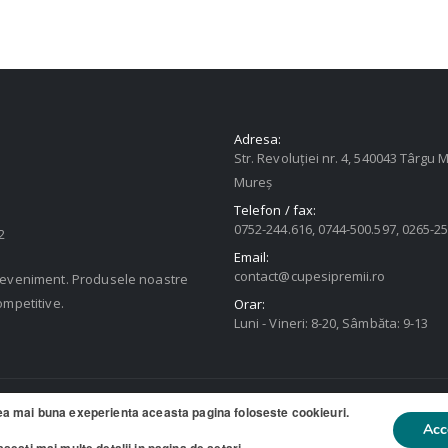
Adresa:
Str. Revoluției nr. 4, 540043 Târgu M
Mureș
Telefon / fax:
0752-244.616, 0744-500.597, 0265-2
2
Email:
contact@cupesipremii.ro
u eveniment. Produsele noastre
ompetitive.
Orar:
Luni - Vineri: 8-20, Sâmbăta: 9-13
ea mai buna exeperienta aceasta pagina foloseste cookieuri.
ate
Acc