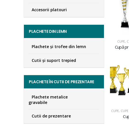
Accesorii platouri
PLACHETE DIN LEMN
CUPE
,
C
Plachete şi trofee din lemn
Cupă p
Cutii și suport trepied
PLACHETE ÎN CUTII DE PREZENTARE
Plachete metalice
gravabile
CUPE
,
CUPE 
Cutii de prezentare
Cu