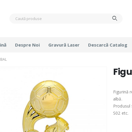
ină
Despre Noi
Gravură Laser
Descarcă Catalog
TBAL
Figu
Figurină 
albă.
Produsul 
S02 etc.