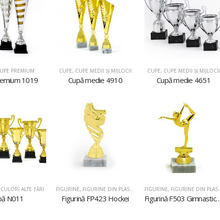
UPE PREMIUM
CUPE
,
CUPE MEDII ŞI MIJLOCII
CUPE
,
CUPE MEDII ŞI MIJLOCII
remium 1019
Cupă medie 4910
Cupă medie 4651
CULORI ALTE ȚĂRI
FIGURINE
,
FIGURINE DIN PLASTIC
FIGURINE
,
FIGURINE DIN PLASTIC
pă N011
Figurină FP423 Hockei
Figurină F503 Gimnastică