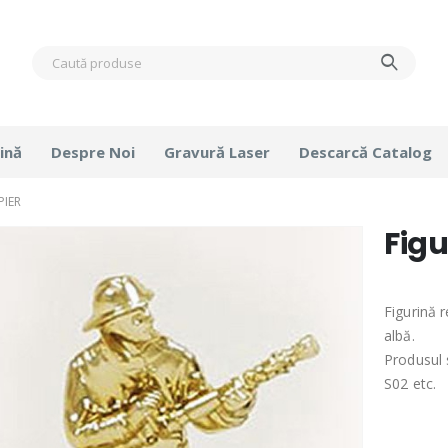
ină
Despre Noi
Gravură Laser
Descarcă Catalog
PIER
Figu
Figurină 
albă.
Produsul 
S02 etc.