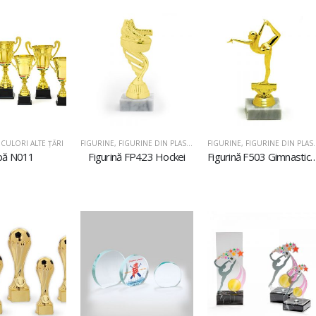
CULORI ALTE ȚĂRI
FIGURINE
,
FIGURINE DIN PLASTIC
FIGURINE
,
FIGURINE DIN PLASTIC
pă N011
Figurină FP423 Hockei
Figurină F503 Gimnastică