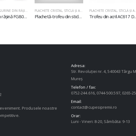
GURINE DIN RĂŞINĂ
PLACHETE CRISTAL, STICLĂ ŞI ACRIL
,
PLACHETE DIN STICLĂ
PLACHETE CRISTAL, 
Figurină din rășină FG801 Fotbal
Plachetă-trofeu din sticlă U611
Trofeu din acr
Adresa:
Str. Revoluției nr. 4, 540043 Târgu M
Mureș
Telefon / fax:
0752-244.616, 0744-500.597, 0265-2
2
Email:
contact@cupesipremii.ro
u eveniment. Produsele noastre
ompetitive.
Orar:
Luni - Vineri: 8-20, Sâmbăta: 9-13