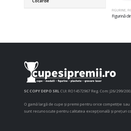
Cocarde
FIGURINE
,
FI
SC COPY DEPO SRL
CUI: RO14572967 Reg. Com: J26/299/200
O gamă largă de cupe și premii pentru orice competiție sa
sunt recunoscute pentru calitatea excepțională și prețuri c