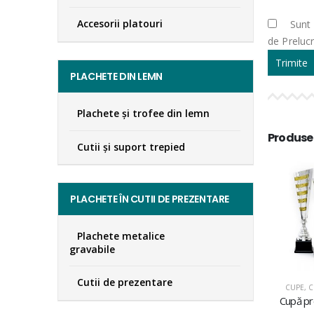
Accesorii platouri
Sunt 
de Preluc
PLACHETE DIN LEMN
Plachete şi trofee din lemn
Produse
Cutii și suport trepied
PLACHETE ÎN CUTII DE PREZENTARE
Plachete metalice
gravabile
Cutii de prezentare
CUPE
,
C
Cupă p