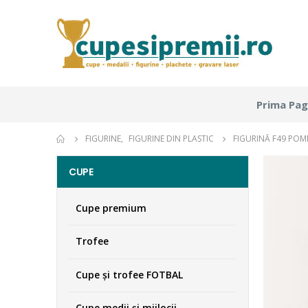
Prima Pag
FIGURINE
,
FIGURINE DIN PLASTIC
FIGURINĂ F49 POM
CUPE
Cupe premium
Trofee
Cupe şi trofee FOTBAL
Cupe medii şi mijlocii