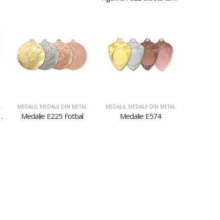
STICLĂ ŞI ACRIL
,
PLACHETE DIN ACRIL
MEDALII
,
MEDALII DIN METAL
MEDALII
,
MEDALII DIN METAL
il AC617 Dans
Medalie E225 Fotbal
Medalie E574