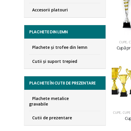
Accesorii platouri
PLACHETE DIN LEMN
CUPE
,
C
Plachete şi trofee din lemn
Cupă p
Cutii și suport trepied
PLACHETE ÎN CUTII DE PREZENTARE
Plachete metalice
gravabile
CUPE
,
CUPE 
Cutii de prezentare
Cu