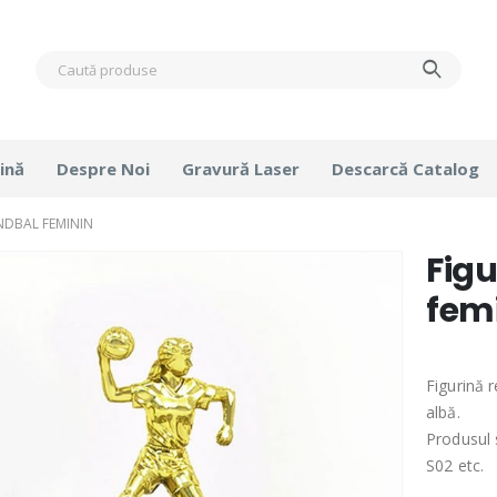
ină
Despre Noi
Gravură Laser
Descarcă Catalog
NDBAL FEMININ
Fig
fem
Figurină 
albă.
Produsul 
S02 etc.