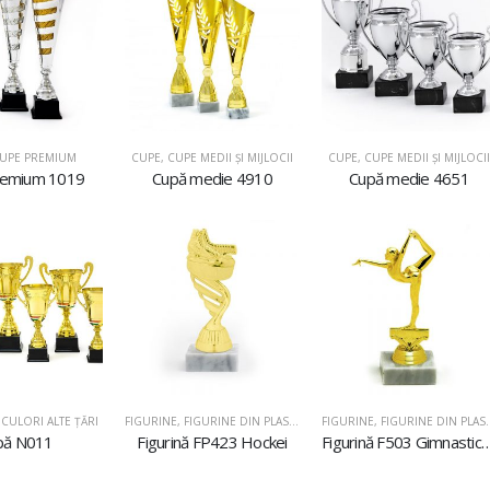
UPE PREMIUM
CUPE
,
CUPE MEDII ŞI MIJLOCII
CUPE
,
CUPE MEDII ŞI MIJLOCII
remium 1019
Cupă medie 4910
Cupă medie 4651
CULORI ALTE ȚĂRI
FIGURINE
,
FIGURINE DIN PLASTIC
FIGURINE
,
FIGURINE DIN PLASTIC
pă N011
Figurină FP423 Hockei
Figurină F503 Gimnastică