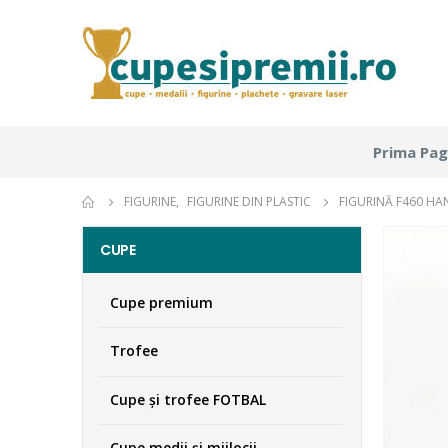
Prima Pag
FIGURINE
,
FIGURINE DIN PLASTIC
FIGURINĂ F460 HA
CUPE
Cupe premium
Trofee
Cupe şi trofee FOTBAL
Cupe medii şi mijlocii