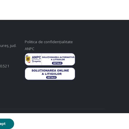
Politica de confidențialitate
ureș, jud.
ANPC
50.521
ept