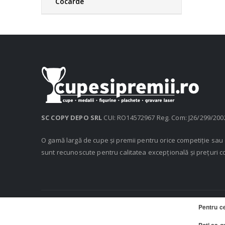
Cocarde
SC COPY DEPO SRL
CUI: RO14572967 Reg. Com: J26/299/200
O gamă largă de cupe și premii pentru orice competiție sa
sunt recunoscute pentru calitatea excepțională și prețuri c
Pentru c
© 2020 Cupe si Premii, Copy Depo SRL. Toate drepturile rezerv