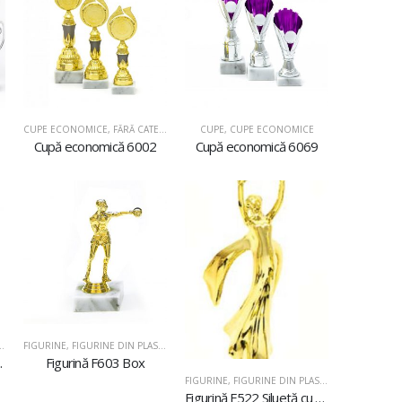
CUPE ECONOMICE
,
FĂRĂ CATEGORIE
CUPE
,
CUPE ECONOMICE
Cupă economică 6002
Cupă economică 6069
FIGURINE
,
FIGURINE DIN PLASTIC
 ritmică
Figurină F603 Box
FIGURINE
,
FIGURINE DIN PLASTIC
Figurină F522 Siluetă cu stea