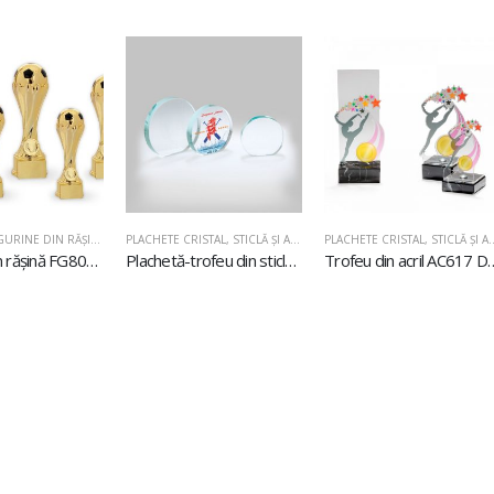
GURINE DIN RĂŞINĂ
PLACHETE CRISTAL, STICLĂ ŞI ACRIL
,
PLACHETE DIN STICLĂ
PLACHETE CRISTAL, 
Figurină din rășină FG801 Fotbal
Plachetă-trofeu din sticlă U611
Trofeu din acr