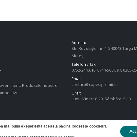
Adresa:
Str. Revoluției nr. 4, 540043 Târgu M
Mureș
Telefon / fax:
0752-244.616, 0744-500.597, 0265-2
2
Email:
contact@cupesipremii.ro
u eveniment. Produsele noastre
ompetitive.
Orar:
Luni - Vineri: 8-20, Sâmbăta: 9-13
ea mai buna exeperienta aceasta pagina foloseste cookieuri.
ate
Acc