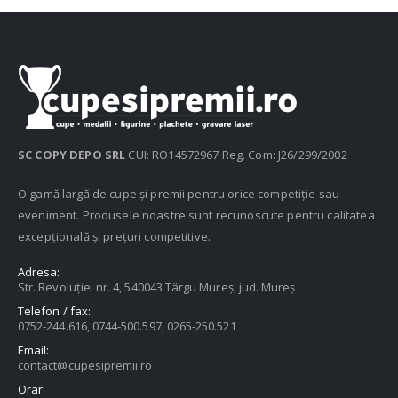
SC COPY DEPO SRL
CUI: RO14572967 Reg. Com: J26/299/2002
O gamă largă de cupe și premii pentru orice competiție sau
eveniment. Produsele noastre sunt recunoscute pentru calitatea
excepțională și prețuri competitive.
Adresa:
Str. Revoluției nr. 4, 540043 Târgu Mureș, jud. Mureș
Telefon / fax:
0752-244.616, 0744-500.597, 0265-250.521
Email:
contact@cupesipremii.ro
Orar: