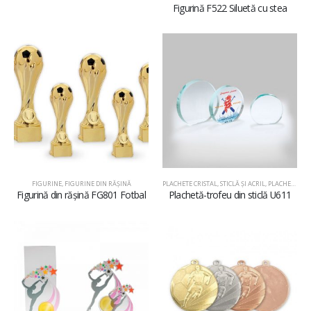
Figurină F522 Siluetă cu stea
FIGURINE
,
FIGURINE DIN RĂŞINĂ
PLACHETE CRISTAL, STICLĂ ŞI ACRIL
,
PLACHETE DIN STICLĂ
Figurină din rășină FG801 Fotbal
Plachetă-trofeu din sticlă U611