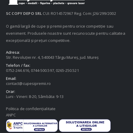
SC COPY DEPO SRL
CUI: RO14572967 Reg. Com: J26/299/2002
O gamă largă de cupe și premii pentru orice competiție sau
eveniment. Produsele noastre sunt recunoscute pentru calitatea
excepțională și prețuri competitive.
Adresa:
Str. Revoluției nr. 4, 540043 Târgu Mureș, jud. Mureș
Telefon / fax:
0752-244.616, 0744-500.597, 0265-250.521
Email:
contact@cupesipremii.ro
Orar:
Luni - Vineri: 8-20, Sâmbăta: 9-13
Politica de confidențialitate
ANPC