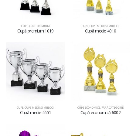
CUPE
,
CUPE PREMIUM
CUPE
,
CUPE MEDII ŞI MIJLOCII
Cupă premium 1019
Cupă medie 4910
CUPE
,
CUPE MEDII ŞI MIJLOCII
CUPE ECONOMICE
,
FĂRĂ CATEGORIE
Cupă medie 4651
Cupă economică 6002