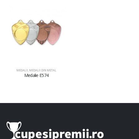
MEDALII
,
MEDALII DIN METAL
Medalie E574