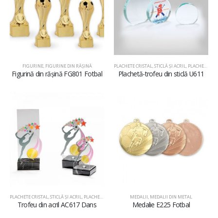
FIGURINE
,
FIGURINE DIN RĂŞINĂ
PLACHETE CRISTAL, STICLĂ ŞI ACRIL
,
PLACHETE DIN STICLĂ
Figurină din rășină FG801 Fotbal
Plachetă-trofeu din sticlă U611
PLACHETE CRISTAL, STICLĂ ŞI ACRIL
,
PLACHETE DIN ACRIL
MEDALII
,
MEDALII DIN METAL
Trofeu din acril AC617 Dans
Medalie E225 Fotbal