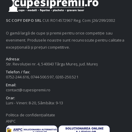
SC COPY DEPO SRL
CUI: RO14572967 Reg. Com: J26/299/2002
O gamă largă de cupe și premii pentru orice competiție sau
eveniment. Produsele noastre sunt recunoscute pentru calitatea
excepțională și prețuri competitive.
Adresa:
Str. Revoluției nr. 4, 540043 Târgu Mureș, jud. Mureș
Telefon / fax:
0752-244.616, 0744-500.597, 0265-250.521
Email:
contact@cupesipremii.ro
Orar:
Luni - Vineri: 8-20, Sâmbăta: 9-13
Politica de confidențialitate
ANPC