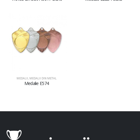
MEDALII
,
MEDALII DIN METAL
Medalie E574