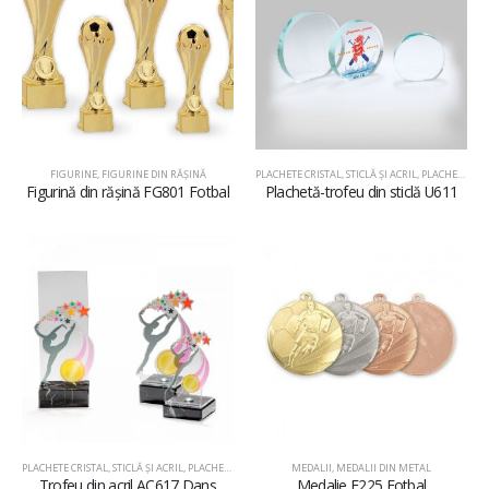
FIGURINE
,
FIGURINE DIN RĂŞINĂ
PLACHETE CRISTAL, STICLĂ ŞI ACRIL
,
PLACHETE DIN STICLĂ
Figurină din rășină FG801 Fotbal
Plachetă-trofeu din sticlă U611
PLACHETE CRISTAL, STICLĂ ŞI ACRIL
,
PLACHETE DIN ACRIL
MEDALII
,
MEDALII DIN METAL
Trofeu din acril AC617 Dans
Medalie E225 Fotbal