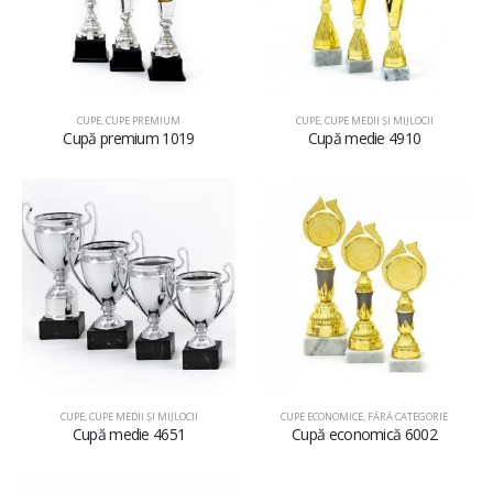
CUPE
,
CUPE PREMIUM
CUPE
,
CUPE MEDII ŞI MIJLOCII
Cupă premium 1019
Cupă medie 4910
CUPE
,
CUPE MEDII ŞI MIJLOCII
CUPE ECONOMICE
,
FĂRĂ CATEGORIE
Cupă medie 4651
Cupă economică 6002