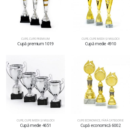
CUPE
,
CUPE PREMIUM
CUPE
,
CUPE MEDII ŞI MIJLOCII
Cupă premium 1019
Cupă medie 4910
CUPE
,
CUPE MEDII ŞI MIJLOCII
CUPE ECONOMICE
,
FĂRĂ CATEGORIE
Cupă medie 4651
Cupă economică 6002