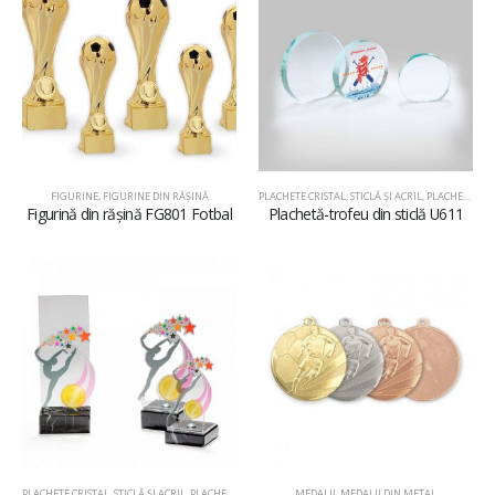
FIGURINE
,
FIGURINE DIN RĂŞINĂ
PLACHETE CRISTAL, STICLĂ ŞI ACRIL
,
PLACHETE DIN STICLĂ
Figurină din rășină FG801 Fotbal
Plachetă-trofeu din sticlă U611
PLACHETE CRISTAL, STICLĂ ŞI ACRIL
,
PLACHETE DIN ACRIL
MEDALII
,
MEDALII DIN METAL