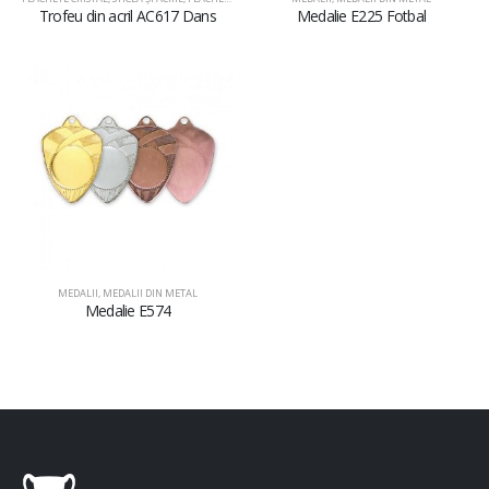
Trofeu din acril AC617 Dans
Medalie E225 Fotbal
MEDALII
,
MEDALII DIN METAL
Medalie E574