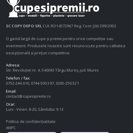
SC COPY DEPO SRL
CUI: RO14572967 Reg. Com: J26/299/2002
O gamă largă de cupe și premii pentru orice competiție sau
eveniment. Produsele noastre sunt recunoscute pentru calitatea
excepțională și prețuri competitive.
Adresa:
Str. Revoluției nr. 4, 540043 Târgu Mureș, jud. Mureș
Telefon / fax:
0752-244.616, 0744-500.597, 0265-250.521
Email:
contact@cupesipremii.ro
Orar:
Luni - Vineri: 8-20, Sâmbăta: 9-13
Politica de confidențialitate
ANPC