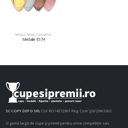
MEDALII
,
MEDALII DIN METAL
Medalie E574
SC COPY DEPO SRL
CUI: RO14572967 Reg. Com: J26/299/2002
O gamă largă de cupe și premii pentru orice competiție sau