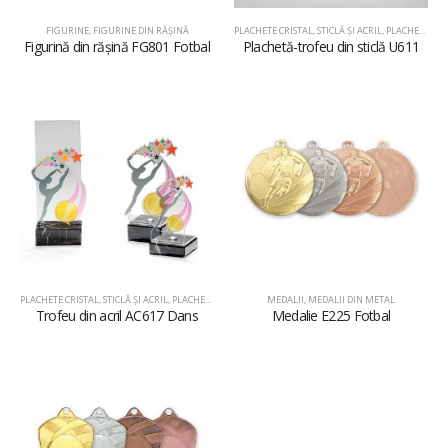
FIGURINE
,
FIGURINE DIN RĂŞINĂ
PLACHETE CRISTAL, STICLĂ ŞI ACRIL
,
PLACHETE DIN STICLĂ
Figurină din rășină FG801 Fotbal
Plachetă-trofeu din sticlă U611
PLACHETE CRISTAL, STICLĂ ŞI ACRIL
,
PLACHETE DIN ACRIL
MEDALII
,
MEDALII DIN METAL
Trofeu din acril AC617 Dans
Medalie E225 Fotbal