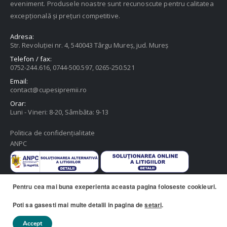
eveniment. Produsele noastre sunt recunoscute pentru calitatea
excepțională și prețuri competitive.
Adresa:
Str. Revoluției nr. 4, 540043 Târgu Mureș, jud. Mureș
Telefon / fax:
0752-244.616, 0744-500.597, 0265-250.521
Email:
contact@cupesipremii.ro
Orar:
Luni - Vineri: 8-20, Sâmbăta: 9-13
Politica de confidențialitate
ANPC
Pentru cea mai buna exeperienta aceasta pagina foloseste cookieuri.
Poti sa gasesti mai multe detalii in pagina de
setari
.
© 2020 Cupe si Premii, Copy Depo SRL. Toate drepturile rezervate
Accept