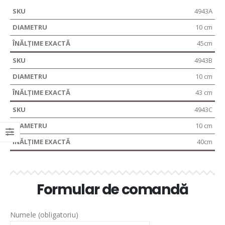
4943A
10 cm
45cm
4943B
10 cm
43 cm
4943C
10 cm
40cm
Formular de comandă
Numele (obligatoriu)