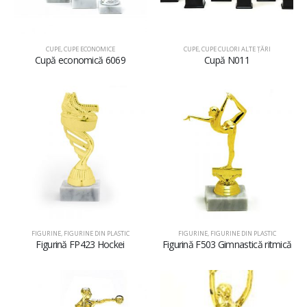
CUPE
,
CUPE ECONOMICE
CUPE
,
CUPE CULORI ALTE ȚĂRI
Cupă economică 6069
Cupă N011
FIGURINE
,
FIGURINE DIN PLASTIC
FIGURINE
,
FIGURINE DIN PLASTIC
Figurină FP423 Hockei
Figurină F503 Gimnastică ritmică