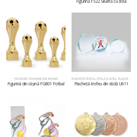
Figurină F522 Siluetă cu stea
FIGURINE
,
FIGURINE DIN RĂŞINĂ
PLACHETE CRISTAL, STICLĂ ŞI ACRIL
,
PLACHETE DIN STICLĂ
Figurină din rășină FG801 Fotbal
Plachetă-trofeu din sticlă U611