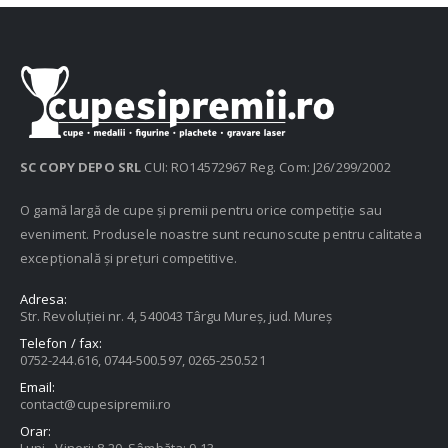
SC COPY DEPO SRL
CUI: RO14572967 Reg. Com: J26/299/2002
O gamă largă de cupe și premii pentru orice competiție sau
eveniment. Produsele noastre sunt recunoscute pentru calitatea
excepțională și prețuri competitive.
Adresa:
Str. Revoluției nr. 4, 540043 Târgu Mureș, jud. Mureș
Telefon / fax:
0752-244.616, 0744-500.597, 0265-250.521
Email:
contact@cupesipremii.ro
Orar:
Luni - Vineri: 8-20, Sâmbăta: 9-13