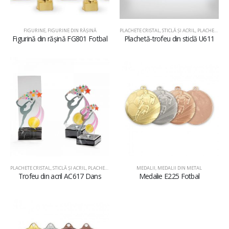
FIGURINE
,
FIGURINE DIN RĂŞINĂ
PLACHETE CRISTAL, STICLĂ ŞI ACRIL
,
PLACHETE DIN STICLĂ
Figurină din rășină FG801 Fotbal
Plachetă-trofeu din sticlă U611
PLACHETE CRISTAL, STICLĂ ŞI ACRIL
,
PLACHETE DIN ACRIL
MEDALII
,
MEDALII DIN METAL
Trofeu din acril AC617 Dans
Medalie E225 Fotbal