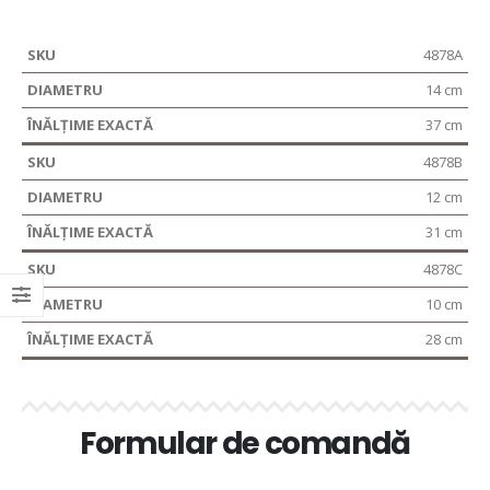
4878A
14 cm
37 cm
4878B
12 cm
31 cm
4878C
10 cm
28 cm
Formular de comandă