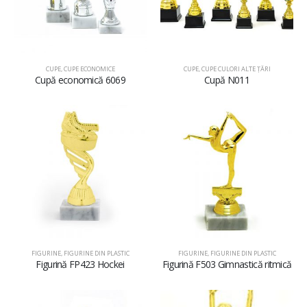
CUPE
,
CUPE ECONOMICE
CUPE
,
CUPE CULORI ALTE ȚĂRI
Cupă economică 6069
Cupă N011
FIGURINE
,
FIGURINE DIN PLASTIC
FIGURINE
,
FIGURINE DIN PLASTIC
Figurină FP423 Hockei
Figurină F503 Gimnastică ritmică