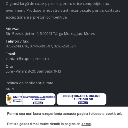
O gamă largă de cupe și premii pentru orice competiție sau
eveniment. Produsele noastre sunt recunoscute pentru calitatea
excepțională și prețuri competitive.
Adresa:
Str. Revoluției nr. 4, 540043 Târgu Mureș, jud. Mureș
Telefon / fax:
0752-244.616, 0744-500.597, 0265-250.521
Email:
contact@cupesipremii.ro
Orar:
Luni - Vineri: 8-20, Sâmbăta: 9-13
Politica de confidențialitate
ANPC
Pentru cea mai buna exeperienta aceasta pagina foloseste cookieuri.
Poti sa gasesti mai multe detalii in pagina de
setari
.