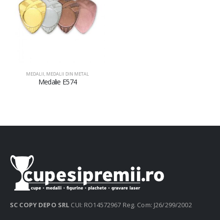
MEDALII
,
MEDALII DIN METAL
Medalie E574
SC COPY DEPO SRL
CUI: RO14572967 Reg. Com: J26/299/2002