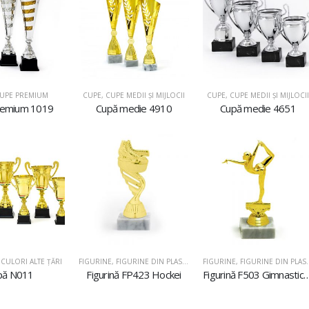
UPE PREMIUM
CUPE
,
CUPE MEDII ŞI MIJLOCII
CUPE
,
CUPE MEDII ŞI MIJLOCII
remium 1019
Cupă medie 4910
Cupă medie 4651
CULORI ALTE ȚĂRI
FIGURINE
,
FIGURINE DIN PLASTIC
FIGURINE
,
FIGURINE DIN PLASTIC
pă N011
Figurină FP423 Hockei
Figurină F503 Gimnastică