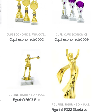
CUPE ECONOMICE
,
FĂRĂ CATEGORIE
CUPE
,
CUPE ECONOMICE
Cupă economică 6002
Cupă economică 6069
FIGURINE
,
FIGURINE DIN PLASTIC
 ritmică
Figurină F603 Box
FIGURINE
,
FIGURINE DIN PLASTIC
Figurină F522 Siluetă cu stea