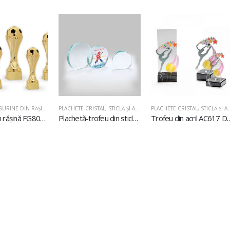
GURINE DIN RĂŞINĂ
PLACHETE CRISTAL, STICLĂ ŞI ACRIL
,
PLACHETE DIN STICLĂ
PLACHETE CRISTAL, 
Figurină din rășină FG801 Fotbal
Plachetă-trofeu din sticlă U611
Trofeu din acr