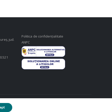
Politica de confidențialitate
ureș, jud.
ANPC
50.521
ept