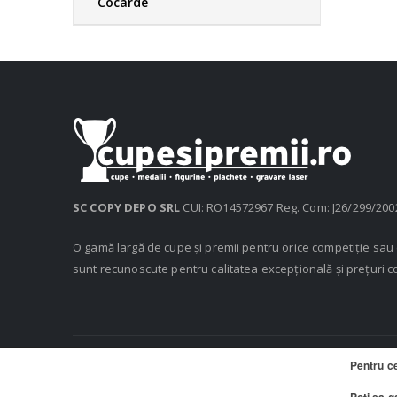
Cocarde
SC COPY DEPO SRL
CUI: RO14572967 Reg. Com: J26/299/200
O gamă largă de cupe și premii pentru orice competiție sa
sunt recunoscute pentru calitatea excepțională și prețuri c
Pentru c
© 2020 Cupe si Premii, Copy Depo SRL. Toate drepturile rezerv