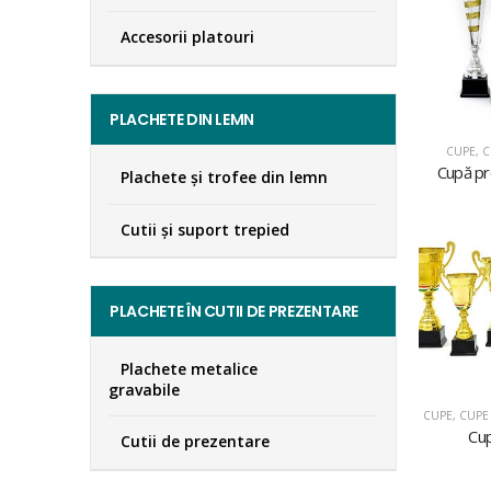
Accesorii platouri
PLACHETE DIN LEMN
CUPE
,
C
Cupă p
Plachete şi trofee din lemn
Cutii și suport trepied
PLACHETE ÎN CUTII DE PREZENTARE
Plachete metalice
gravabile
CUPE
,
CUPE 
Cu
Cutii de prezentare