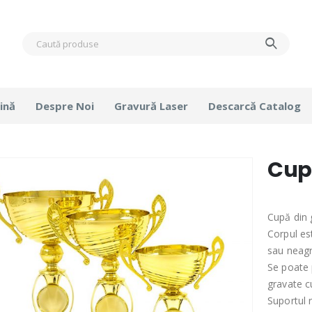
ină
Despre Noi
Gravură Laser
Descarcă Catalog
Cup
Cupă din 
Corpul est
sau neagr
Se poate 
gravate cu
Suportul 