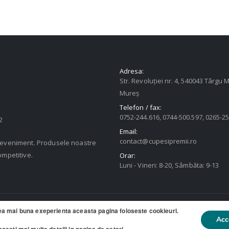
Adresa:
Str. Revoluției nr. 4, 540043 Târgu M
Mureș
Telefon / fax:
0752-244.616, 0744-500.597, 0265-2
2
Email:
contact@cupesipremii.ro
u eveniment. Produsele noastre
ompetitive.
Orar:
Luni - Vineri: 8-20, Sâmbăta: 9-13
ea mai buna exeperienta aceasta pagina foloseste cookieuri.
ate
Acc