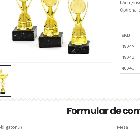
bănuț/ins
Opțional 
SKU
4804A
4804B
4804C
Formular de c
bligatoriu)
Mesaj