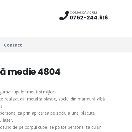
COMANDĂ ACUM
0752-244.616
Contact
ă medie 4804
gama cupelor medii și mijlocii.
e realizat din metal și plastic, soclul din marmură albă
ă.
personaliza prin aplicarea pe soclu a unei plăcuțe
 laser.
rotund de pe corpul cupei se poate personaliza cu un