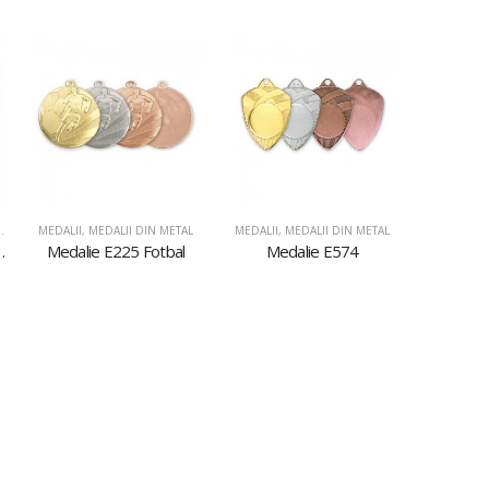
STICLĂ ŞI ACRIL
,
PLACHETE DIN ACRIL
MEDALII
,
MEDALII DIN METAL
MEDALII
,
MEDALII DIN METAL
il AC617 Dans
Medalie E225 Fotbal
Medalie E574