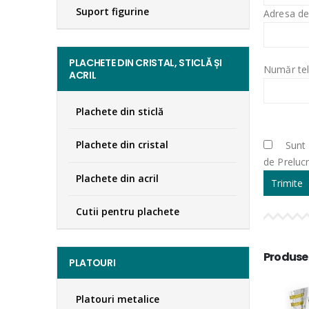
Suport figurine
Adresa de
PLACHETE DIN CRISTAL, STICLĂ ȘI
Număr tel
ACRIL
Plachete din sticlă
Plachete din cristal
Sunt 
de Preluc
Plachete din acril
Cutii pentru plachete
Produse
PLATOURI
Platouri metalice