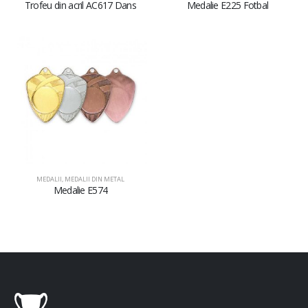
Trofeu din acril AC617 Dans
Medalie E225 Fotbal
MEDALII
,
MEDALII DIN METAL
Medalie E574