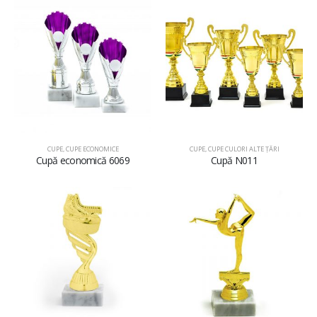
CUPE
,
CUPE ECONOMICE
CUPE
,
CUPE CULORI ALTE ȚĂRI
Cupă economică 6069
Cupă N011