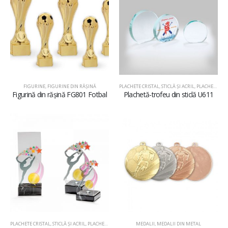
FIGURINE
,
FIGURINE DIN RĂŞINĂ
PLACHETE CRISTAL, STICLĂ ŞI ACRIL
,
PLACHETE DIN STICLĂ
Figurină din rășină FG801 Fotbal
Plachetă-trofeu din sticlă U611
PLACHETE CRISTAL, STICLĂ ŞI ACRIL
,
PLACHETE DIN ACRIL
MEDALII
,
MEDALII DIN METAL