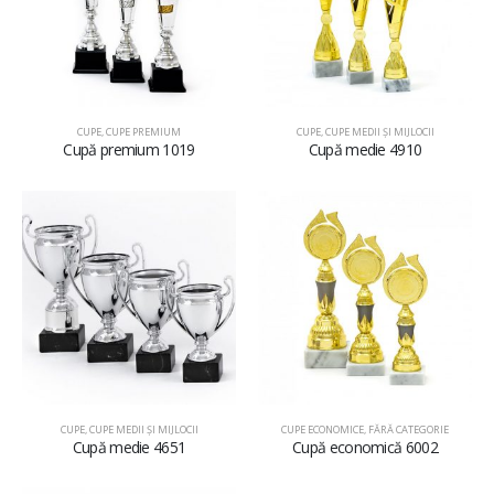
CUPE
,
CUPE PREMIUM
CUPE
,
CUPE MEDII ŞI MIJLOCII
Cupă premium 1019
Cupă medie 4910
CUPE
,
CUPE MEDII ŞI MIJLOCII
CUPE ECONOMICE
,
FĂRĂ CATEGORIE
Cupă medie 4651
Cupă economică 6002