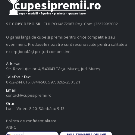
SC COPY DEPO SRL
CUI: RO14572967 Reg. Com: J26/299/2002
O gamă largă de cupe și premii pentru orice competiție sau
eveniment. Produsele noastre sunt recunoscute pentru calitatea
excepțională și prețuri competitive.
Adresa:
Str. Revoluției nr. 4, 540043 Târgu Mureș, jud. Mureș
Telefon / fax:
0752-244.616, 0744-500.597, 0265-250.521
Email:
contact@cupesipremii.ro
Orar:
Luni - Vineri: 8-20, Sâmbăta: 9-13
Politica de confidențialitate
ANPC