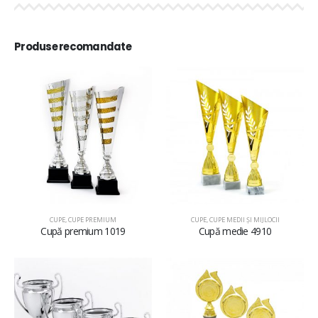
Produse recomandate
CUPE
,
CUPE PREMIUM
CUPE
,
CUPE MEDII ŞI MIJLOCII
Cupă premium 1019
Cupă medie 4910