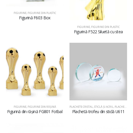
FIGURINE
,
FIGURINE DIN PLASTIC
Figurină F603 Box
FIGURINE
,
FIGURINE DIN PLASTIC
Figurină F522 Siluetă cu stea
FIGURINE
,
FIGURINE DIN RĂŞINĂ
PLACHETE CRISTAL, STICLĂ ŞI ACRIL
,
PLACHETE DIN STICLĂ
Figurină din rășină FG801 Fotbal
Plachetă-trofeu din sticlă U611