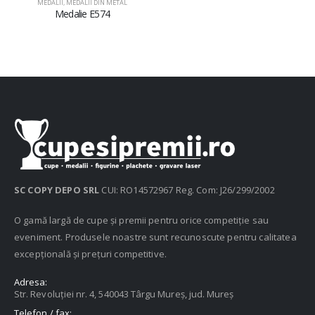
MEDALII
,
MEDALII DIN METAL
Medalie E574
SC COPY DEPO SRL
CUI: RO14572967 Reg. Com: J26/299/2002
O gamă largă de cupe și premii pentru orice competiție sau
eveniment. Produsele noastre sunt recunoscute pentru calitatea
excepțională și prețuri competitive.
Adresa:
Str. Revoluției nr. 4, 540043 Târgu Mureș, jud. Mureș
Telefon / fax: