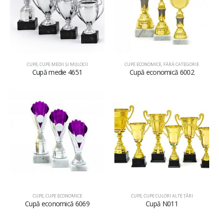
CUPE
,
CUPE MEDII ŞI MIJLOCII
CUPE ECONOMICE
,
FĂRĂ CATEGORIE
Cupă medie 4651
Cupă economică 6002
CUPE
,
CUPE ECONOMICE
CUPE
,
CUPE CULORI ALTE ȚĂRI
Cupă economică 6069
Cupă N011