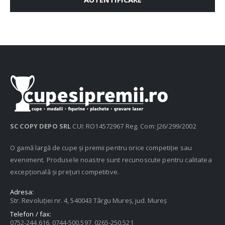
SC COPY DEPO SRL
CUI: RO14572967 Reg. Com: J26/299/2002
O gamă largă de cupe și premii pentru orice competiție sau
eveniment. Produsele noastre sunt recunoscute pentru calitatea
excepțională și prețuri competitive.
Adresa:
Str. Revoluției nr. 4, 540043 Târgu Mureș, jud. Mureș
Telefon / fax:
0752-244.616, 0744-500.597, 0265-250.521