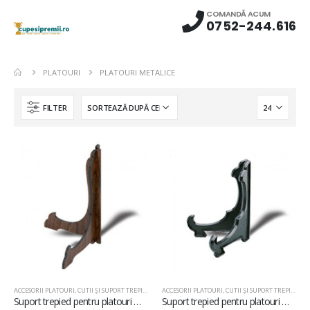
COMANDĂ ACUM
0752-244.616
PLATOURI
PLATOURI METALICE
FILTER
ACCESORII PLATOURI
,
CUTII ȘI SUPORT TREPIED
,
PLACHETE DIN LEMN
ACCESORII PLATOURI
,
PLATOURI
,
CUTII ȘI SUPORT TREPIED
,
PLATOURI METALIC
,
PL
Suport trepied pentru platouri metalice și plachete din lemn TA02
Suport trepied pentru platouri metalice și plachete din lemn TA01