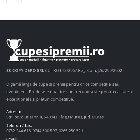
SC COPY DEPO SRL
CUI: RO14572967 Reg. Com: J26/299/2002
O gamă largă de cupe și premii pentru orice competiție sau
eveniment. Produsele noastre sunt recunoscute pentru calitatea
excepțională și prețuri competitive.
Adresa:
Str. Revoluției nr. 4, 540043 Târgu Mureș, jud. Mureș
Telefon / fax:
0752-244.616, 0744-500.597, 0265-250.521
Email: