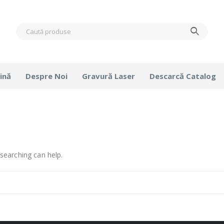
ină
Despre Noi
Gravură Laser
Descarcă Catalog
 searching can help.