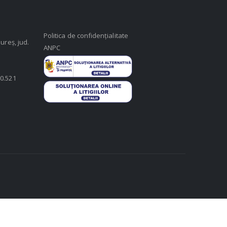
Politica de confidențialitate
ureș, jud.
ANPC
50.521