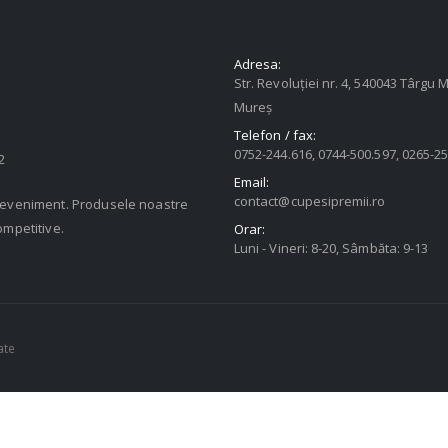
Adresa:
Str. Revoluției nr. 4, 540043 Târgu M
Mureș
Telefon / fax:
0752-244.616, 0744-500.597, 0265-2
2
Email:
contact@cupesipremii.ro
u eveniment. Produsele noastre
ompetitive.
Orar:
Luni - Vineri: 8-20, Sâmbăta: 9-13
ate