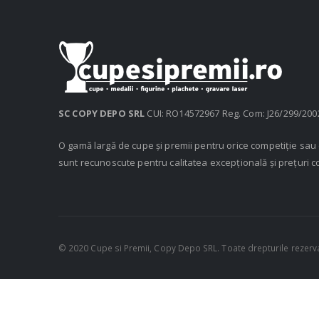
SC COPY DEPO SRL
CUI: RO14572967 Reg. Com: J26/299/200
O gamă largă de cupe și premii pentru orice competiție sa
sunt recunoscute pentru calitatea excepțională și prețuri c
© 2020 Cupe si Premii, Copy Depo SRL. Toate drepturile rezerv